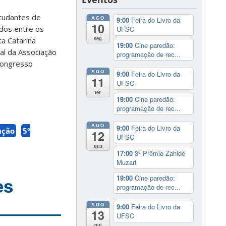
studantes de
AGO
9:00
Feira do Livro da
10
dos entre os
UFSC
seg
a Catarina
19:00
Cine paredão:
al da Associação
programação de rec...
Congresso
AGO
9:00
Feira do Livro da
11
UFSC
ter
19:00
Cine paredão:
programação de rec...
AGO
9:00
Feira do Livro da
ução
5º
12
UFSC
qua
17:00
3º Prêmio Zahidé
Muzart
es
19:00
Cine paredão:
programação de rec...
AGO
9:00
Feira do Livro da
13
UFSC
qui