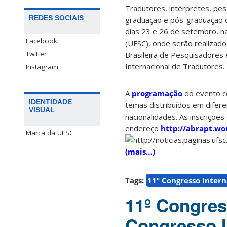
Tradutores, intérpretes, pe
REDES SOCIAIS
graduação e pós-graduação d
dias 23 e 26 de setembro, na
Facebook
(UFSC), onde serão realizado
Twitter
Brasileira de Pesquisadores
Internacional de Tradutores.
Instagram
A
programação
do evento c
IDENTIDADE
temas distribuídos em difer
VISUAL
nacionalidades. As inscriçõe
endereço
http://abrapt.wo
Marca da UFSC
(mais…)
Tags:
11º Congresso Inter
11º Congres
Congresso I