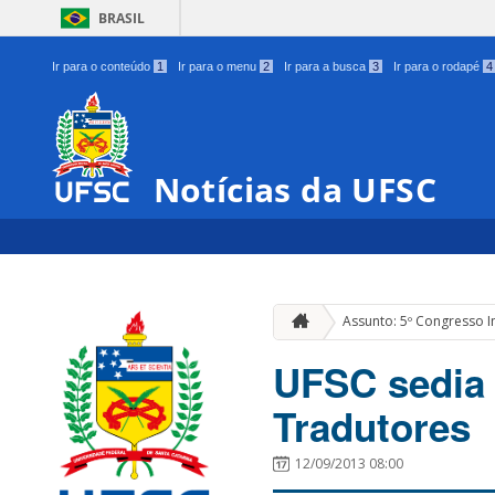
BRASIL
Ir para o conteúdo
1
Ir para o menu
2
Ir para a busca
3
Ir para o rodapé
4
Notícias da UFSC
Assunto: 5º Congresso I
UFSC sedia 
Tradutores
12/09/2013 08:00