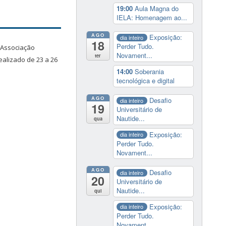
19:00
Aula Magna do
IELA: Homenagem ao...
AGO
Exposição:
dia inteiro
18
Perder Tudo.
Associação
Novament...
ter
ealizado de 23 a 26
14:00
Soberania
tecnológica e digital
AGO
Desafio
dia inteiro
19
Universitário de
Nautide...
qua
Exposição:
dia inteiro
Perder Tudo.
Novament...
AGO
Desafio
dia inteiro
20
Universitário de
Nautide...
qui
Exposição:
dia inteiro
Perder Tudo.
Novament...