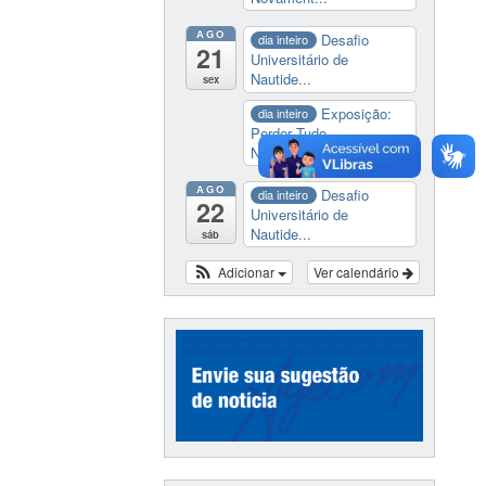
AGO
Desafio
dia inteiro
21
Universitário de
Nautide...
sex
Exposição:
dia inteiro
Perder Tudo.
Novament...
AGO
Desafio
dia inteiro
22
Universitário de
Nautide...
sáb
Adicionar
Ver calendário