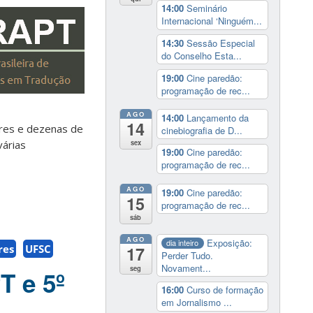
14:00
Seminário
Internacional ‘Ninguém...
14:30
Sessão Especial
do Conselho Esta...
19:00
Cine paredão:
programação de rec...
AGO
14:00
Lançamento da
14
res e dezenas de
cinebiografia de D...
várias
sex
19:00
Cine paredão:
programação de rec...
AGO
19:00
Cine paredão:
15
programação de rec...
sáb
AGO
Exposição:
dia inteiro
res
UFSC
17
Perder Tudo.
Novament...
seg
T e 5º
16:00
Curso de formação
em Jornalismo ...