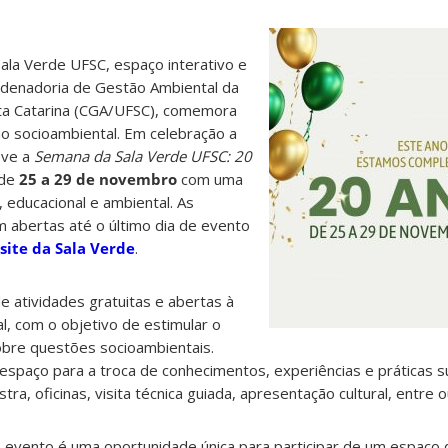
la Verde UFSC, espaço interativo e
ordenadoria de Gestão Ambiental da
ta Catarina (CGA/UFSC), comemora
o socioambiental. Em celebração a
ove a
Semana da Sala Verde UFSC: 20
 de
25 a 29 de novembro
com uma
 educacional e ambiental. As
am abertas até o último dia de evento
site da Sala Verde
.
e atividades gratuitas e abertas à
l, com o objetivo de estimular o
sobre questões socioambientais.
spaço para a troca de conhecimentos, experiências e práticas s
a, oficinas, visita técnica guiada, apresentação cultural, entre o
evento é uma oportunidade única para participar de um espaço de