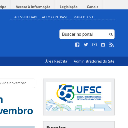
cipe
Acesso à informação
Legislação
Canais
ACESSIBILIDADE
ALTO CONTRASTE
MAPA DO SITE
Área Restrita
Administradores do Site
 29 de novembro
m
ovembro
Eventos