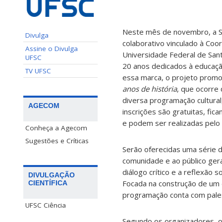
Neste mês de novembro, a Sa
Divulga
colaborativo vinculado à Co
Assine o Divulga
Universidade Federal de San
UFSC
20 anos dedicados à educaçã
TV UFSC
essa marca, o projeto prom
anos de história
, que ocorre
diversa programação cultural,
AGECOM
inscrições são gratuitas, fic
e podem ser realizadas pelo
Conheça a Agecom
Sugestões e Críticas
Serão oferecidas uma série d
comunidade e ao público gera
diálogo crítico e a reflexão 
DIVULGAÇÃO
Focada na construção de um e
CIENTÍFICA
programação conta com palestr
UFSC Ciência
Segundo os organizadores, o 