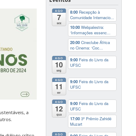
AGO
8:00
Recepção à
7
Comunidade Internacio...
sex
10:00
Webpalestra:
‘Informações essenc...
20:00
Cineclube África
no Cinema: ‘Coc...
AGO
9:00
Feira do Livro da
10
UFSC
seg
AGO
9:00
Feira do Livro da
11
UFSC
ter
AGO
9:00
Feira do Livro da
12
UFSC
ustentáveis, a
qua
17:00
3º Prêmio Zahidé
utros.
Muzart
AGO
 diálogo crítico,
9:00
Feira do Livro da