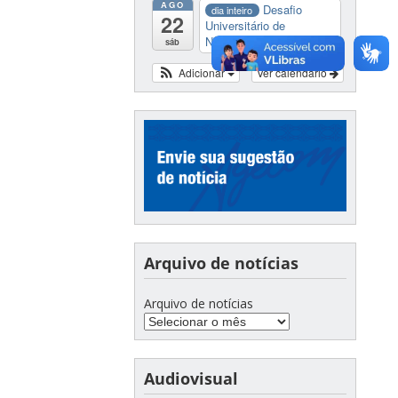
AGO
Desafio
dia inteiro
22
Universitário de
Nautide...
sáb
Adicionar
Ver calendário
Arquivo de notícias
Arquivo de notícias
Audiovisual