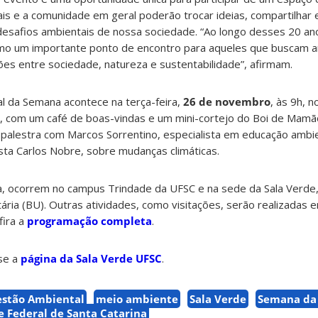
is e a comunidade em geral poderão trocar ideias, compartilhar 
s desafios ambientais de nossa sociedade. “Ao longo desses 20 an
mo um importante ponto de encontro para aqueles que buscam a
es entre sociedade, natureza e sustentabilidade”, afirmam.
ial da Semana acontece na terça-feira,
26 de novembro
, às 9h, n
), com um café de boas-vindas e um mini-cortejo do Boi de Mamã
 palestra com Marcos Sorrentino, especialista em educação ambien
ista Carlos Nobre, sobre mudanças climáticas.
a, ocorrem no campus Trindade da UFSC e na sede da Sala Verde, 
itária (BU). Outras atividades, como visitações, serão realizadas
fira a
programação completa
.
se a
página da Sala Verde UFSC
.
estão Ambiental
meio ambiente
Sala Verde
Semana da 
e Federal de Santa Catarina