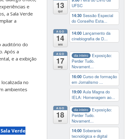
13
UFSC
experiências e
qui
os, a Sala Verde
14:30
Sessão Especial
mpliar a
do Conselho Esta...
AGO
14:00
Lançamento da
14
cinebiografia de D...
o auditório do
sex
o. Após a
AGO
Exposição:
dia inteiro
17
tal, e a exibição
Perder Tudo.
Novament...
seg
16:00
Curso de formação
em Jornalismo ...
localizada no
 em ambientes
19:00
Aula Magna do
IELA: Homenagem ao...
AGO
Exposição:
dia inteiro
18
Perder Tudo.
Novament...
ter
Sala Verde
14:00
Soberania
tecnológica e digital