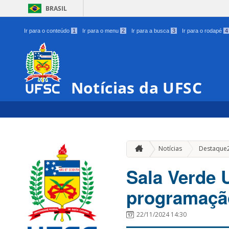
BRASIL
Ir para o conteúdo
1
Ir para o menu
2
Ir para a busca
3
Ir para o rodapé
4
Notícias da UFSC
Notícias
Destaque
Sala Verde
programação
22/11/2024 14:30