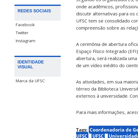
onde acadêmicos, profissiona
REDES SOCIAIS
discutir alternativas para o
UFSC tem se consolidado co
Facebook
compreensão sobre as relaçõ
Twitter
Instagram
A cerimônia de abertura ofic
Espaço Físico Integrado (EFI
abertura, será realizada uma
IDENTIDADE
de um vídeo inédito do cient
VISUAL
Marca da UFSC
As atividades, em sua maiori
térreo da Biblioteca Univers
externos à universidade. Con
Para mais informações, aces
Tags:
Coordenadoria de G
UFSC
UFSC
Universidad