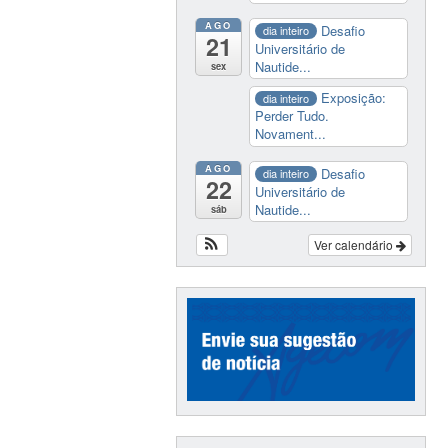
AGO
Desafio
dia inteiro
21
Universitário de
Nautide...
sex
Exposição:
dia inteiro
Perder Tudo.
Novament...
AGO
Desafio
dia inteiro
22
Universitário de
Nautide...
sáb
Ver calendário