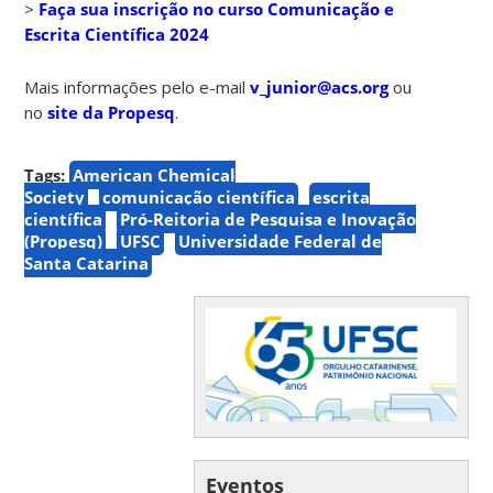
>
Faça sua inscrição no curso Comunicação e
Escrita Científica 2024
Mais informações pelo e-mail
v_junior@acs.org
ou
no
site da Propesq
.
Tags:
American Chemical
Society
comunicação científica
escrita
científica
Pró-Reitoria de Pesquisa e Inovação
(Propesq)
UFSC
Universidade Federal de
Santa Catarina
Eventos