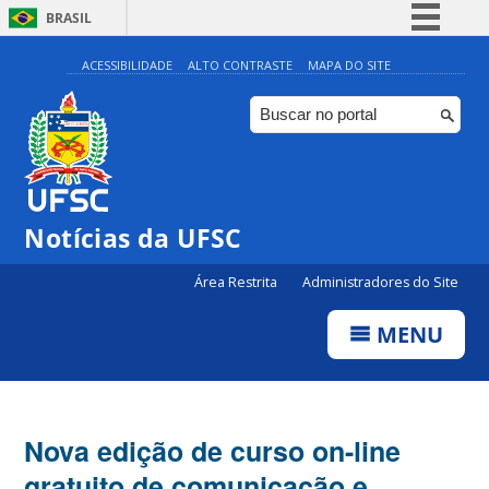
BRASIL
Simplifique!
ACESSIBILIDADE
ALTO CONTRASTE
MAPA DO SITE
Comunica BR
Participe
Acesso à informação
Legislação
Notícias da UFSC
Canais
Área Restrita
Administradores do Site
MENU
Nova edição de curso on-line
gratuito de comunicação e