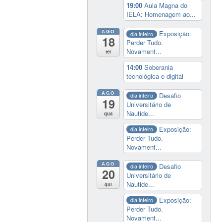
19:00
Aula Magna do
IELA: Homenagem ao...
AGO
Exposição:
dia inteiro
18
Perder Tudo.
Novament...
ter
14:00
Soberania
tecnológica e digital
AGO
Desafio
dia inteiro
19
Universitário de
Nautide...
qua
Exposição:
dia inteiro
Perder Tudo.
Novament...
AGO
Desafio
dia inteiro
20
Universitário de
Nautide...
qui
Exposição:
dia inteiro
Perder Tudo.
Novament...