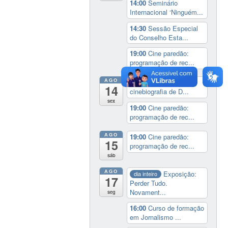
14:00
Seminário
Internacional ‘Ninguém...
14:30
Sessão Especial
do Conselho Esta...
19:00
Cine paredão:
programação de rec...
AGO
14:00
Lançamento da
14
cinebiografia de D...
sex
19:00
Cine paredão:
programação de rec...
AGO
19:00
Cine paredão:
15
programação de rec...
sáb
AGO
Exposição:
dia inteiro
17
Perder Tudo.
Novament...
seg
16:00
Curso de formação
em Jornalismo ...