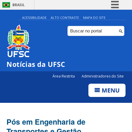
BRASIL
Simplifique!
ACESSIBILIDADE
ALTO CONTRASTE
MAPA DO SITE
Comunica BR
Participe
Acesso à informação
Legislação
Notícias da UFSC
Canais
Área Restrita
Administradores do Site
MENU
Pós em Engenharia de
Transportes e Gestão