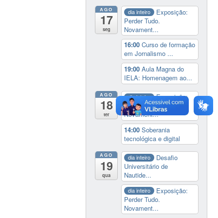
AGO
Exposição:
dia inteiro
17
Perder Tudo.
Novament...
seg
16:00
Curso de formação
em Jornalismo ...
19:00
Aula Magna do
IELA: Homenagem ao...
AGO
Exposição:
dia inteiro
18
Perder Tudo.
Novament...
ter
14:00
Soberania
tecnológica e digital
AGO
Desafio
dia inteiro
19
Universitário de
Nautide...
qua
Exposição:
dia inteiro
Perder Tudo.
Novament...