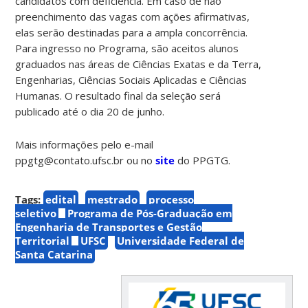
candidatos com deficiência. Em caso de não
preenchimento das vagas com ações afirmativas,
elas serão destinadas para a ampla concorrência.
Para ingresso no Programa, são aceitos alunos
graduados nas áreas de Ciências Exatas e da Terra,
Engenharias, Ciências Sociais Aplicadas e Ciências
Humanas. O resultado final da seleção será
publicado até o dia 20 de junho.
Mais informações pelo e-mail
ppgtg@contato.ufsc.br ou no
site
do PPGTG.
Tags:
edital
mestrado
processo
seletivo
Programa de Pós-Graduação em
Engenharia de Transportes e Gestão
Territorial
UFSC
Universidade Federal de
Santa Catarina