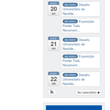
AGO
Desafio
dia inteiro
20
Universitário de
Nautide...
qui
Exposição:
dia inteiro
Perder Tudo.
Novament...
AGO
Desafio
dia inteiro
21
Universitário de
Nautide...
sex
Exposição:
dia inteiro
Perder Tudo.
Novament...
AGO
Desafio
dia inteiro
22
Universitário de
Nautide...
sáb
Ver calendário