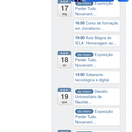
AGO
Exposição:
dia inteiro
17
Perder Tudo.
Novament...
seg
16:00
Curso de formação
em Jornalismo ...
19:00
Aula Magna do
IELA: Homenagem ao...
AGO
Exposição:
dia inteiro
18
Perder Tudo.
Novament...
ter
14:00
Soberania
tecnológica e digital
AGO
Desafio
dia inteiro
19
Universitário de
Nautide...
qua
Exposição:
dia inteiro
Perder Tudo.
Novament...
AGO