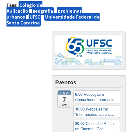
Tags:
Colégio de
Aplicação
geografia
problemas
urbanos
UFSC
Universidade Federal de
Santa Catarina
Eventos
AGO
8:00
Recepção à
7
Comunidade Internacio...
sex
10:00
Webpalestra:
‘Informações essenc...
20:00
Cineclube África
no Cinema: ‘Coc...