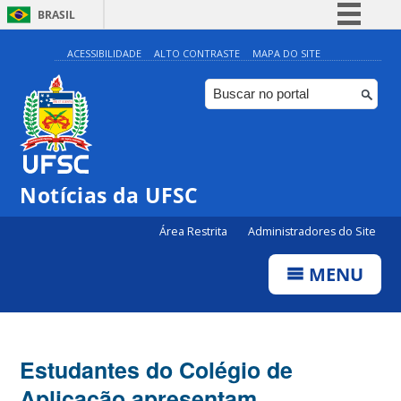
BRASIL
Simplifique!
ACESSIBILIDADE
ALTO CONTRASTE
MAPA DO SITE
Comunica BR
Participe
Acesso à informação
Legislação
Notícias da UFSC
Canais
Área Restrita
Administradores do Site
MENU
Estudantes do Colégio de
Aplicação apresentam