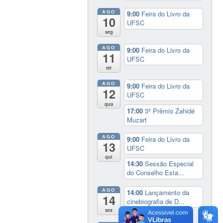
AGO
9:00
Feira do Livro da
10
UFSC
seg
AGO
9:00
Feira do Livro da
11
UFSC
ter
AGO
9:00
Feira do Livro da
12
UFSC
qua
17:00
3º Prêmio Zahidé
Muzart
AGO
9:00
Feira do Livro da
13
UFSC
qui
14:30
Sessão Especial
do Conselho Esta...
AGO
14:00
Lançamento da
14
cinebiografia de D...
sex