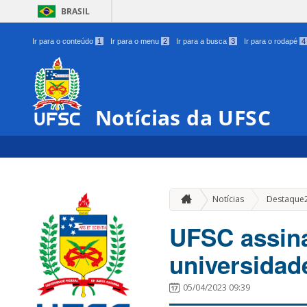
BRASIL
Ir para o conteúdo
1
Ir para o menu
2
Ir para a busca
3
Ir para o rodapé
4
Notícias da UFSC
Notícias
Destaque
UFSC assin
universidad
05/04/2023 09:39