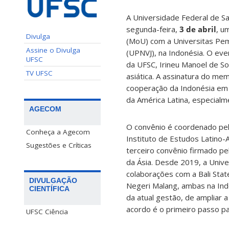
A Universidade Federal de Sa
segunda-feira,
3 de abril
, u
Divulga
(MoU) com a Universitas Pem
Assine o Divulga
(UPNVJ), na Indonésia. O eve
UFSC
da UFSC, Irineu Manoel de So
TV UFSC
asiática. A assinatura do mem
cooperação da Indonésia em 
da América Latina, especialm
AGECOM
O convênio é coordenado pel
Conheça a Agecom
Instituto de Estudos Latino-
Sugestões e Críticas
terceiro convênio firmado pe
da Ásia. Desde 2019, a Univ
colaborações com a Bali Stat
DIVULGAÇÃO
Negeri Malang, ambas na Ind
CIENTÍFICA
da atual gestão, de ampliar a
acordo é o primeiro passo pa
UFSC Ciência