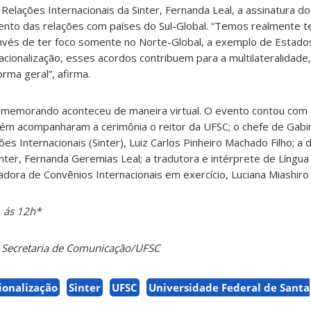
Relações Internacionais da Sinter, Fernanda Leal, a assinatura d
mento das relações com países do Sul-Global. “Temos realmente 
o invés de ter foco somente no Norte-Global, a exemplo de Estado
cionalização, esses acordos contribuem para a multilateralidade,
rma geral”, afirma.
o memorando aconteceu de maneira virtual. O evento contou com
m acompanharam a cerimônia o reitor da UFSC; o chefe de Gabi
es Internacionais (Sinter), Luiz Carlos Pinheiro Machado Filho; a 
nter, Fernanda Geremias Leal; a tradutora e intérprete de Língua 
dora de Convênios Internacionais em exercício, Luciana Miashiro
, ás 12h*
a Secretaria de Comunicação/UFSC
ionalização
Sinter
UFSC
Universidade Federal de Santa