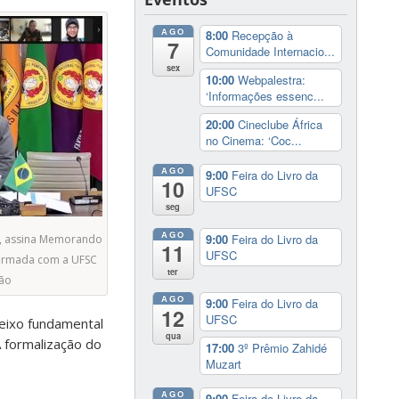
AGO
8:00
Recepção à
7
Comunidade Internacio...
sex
10:00
Webpalestra:
‘Informações essenc...
20:00
Cineclube África
no Cinema: ‘Coc...
AGO
9:00
Feira do Livro da
10
UFSC
seg
AGO
9:00
Feira do Livro da
us, assina Memorando
11
UFSC
firmada com a UFSC
ter
ção
AGO
9:00
Feira do Livro da
12
UFSC
eixo fundamental
qua
A formalização do
17:00
3º Prêmio Zahidé
Muzart
AGO
9:00
Feira do Livro da