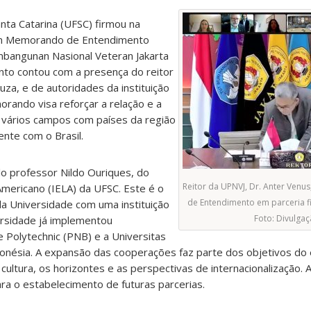
nta Catarina (UFSC) firmou na
m Memorando de Entendimento
bangunan Nasional Veteran Jakarta
nto contou com a presença do reitor
uza, e de autoridades da instituição
orando visa reforçar a relação e a
vários campos com países da região
ente com o Brasil.
o professor Nildo Ouriques, do
Reitor da UPNVJ, Dr. Anter Ven
Americano (IELA) da UFSC. Este é o
de Entendimento em parceria 
la Universidade com uma instituição
Foto: Divulga
ersidade já implementou
e Polytechnic (PNB) e a Universitas
onésia. A expansão das cooperações faz parte dos objetivos do 
 cultura, os horizontes e as perspectivas de internacionalização. 
ra o estabelecimento de futuras parcerias.