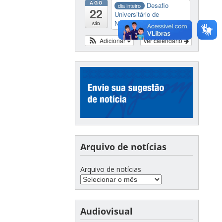
AGO
Desafio
dia inteiro
22
Universitário de
Nautide...
sáb
Adicionar
Ver calendário
Arquivo de notícias
Arquivo de notícias
Audiovisual