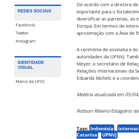
De acordo com a diretora de 
REDES SOCIAIS
importante para o fortaleci
diversificar as parcerias, a
Facebook
Europa. Em termos de interna
aproximação com a Ásia de fo
Twitter
Instagram
A cerimônia de assinatura d
autoridades da UPNVJ. També
IDENTIDADE
Meyer; o secretário de Relaçõ
VISUAL
Relações Internacionais da Si
Eduarda Michels e a coordena
Marca da UFSC
Matéria atualizada em 05/04
Robson Ribeiro/Estagiário d
Tags:
Indonésia
internac
Catarina
UPNVJ