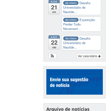
AGO
Desafio
dia inteiro
21
Universitário de
Nautide...
sex
Exposição:
dia inteiro
Perder Tudo.
Novament...
AGO
Desafio
dia inteiro
22
Universitário de
Nautide...
sáb
Ver calendário
Arquivo de notícias