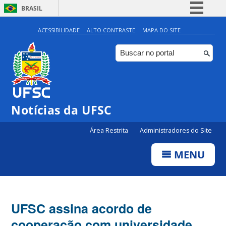
BRASIL
Simplifique!
ACESSIBILIDADE
ALTO CONTRASTE
MAPA DO SITE
Comunica BR
Participe
Acesso à informação
Legislação
Notícias da UFSC
Canais
Área Restrita
Administradores do Site
MENU
UFSC assina acordo de
cooperação com universidade