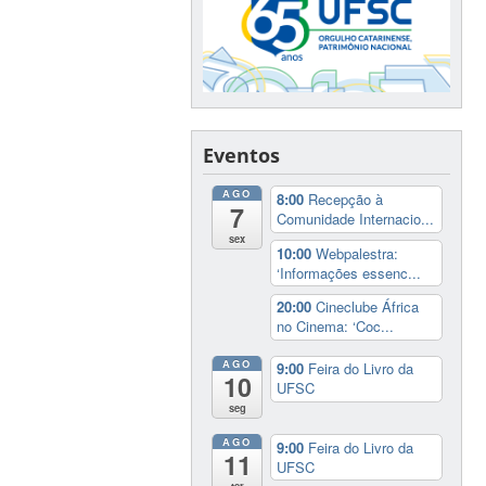
Eventos
AGO
8:00
Recepção à
7
Comunidade Internacio...
sex
10:00
Webpalestra:
‘Informações essenc...
20:00
Cineclube África
no Cinema: ‘Coc...
AGO
9:00
Feira do Livro da
10
UFSC
seg
AGO
9:00
Feira do Livro da
11
UFSC