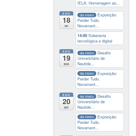
IELA: Homenagem ao...
AGO
Exposição:
dia inteiro
18
Perder Tudo.
Novament...
ter
14:00
Soberania
tecnológica e digital
AGO
Desafio
dia inteiro
19
Universitário de
Nautide...
qua
Exposição:
dia inteiro
Perder Tudo.
Novament...
AGO
Desafio
dia inteiro
20
Universitário de
Nautide...
qui
Exposição:
dia inteiro
Perder Tudo.
Novament...