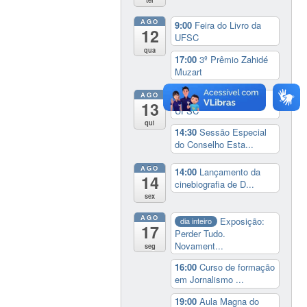
ter
AGO
9:00
Feira do Livro da
12
UFSC
qua
17:00
3º Prêmio Zahidé
Muzart
AGO
9:00
Feira do Livro da
13
UFSC
qui
14:30
Sessão Especial
do Conselho Esta...
AGO
14:00
Lançamento da
14
cinebiografia de D...
sex
AGO
Exposição:
dia inteiro
17
Perder Tudo.
Novament...
seg
16:00
Curso de formação
em Jornalismo ...
19:00
Aula Magna do