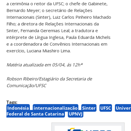
a cerimônia o reitor da UFSC; o chefe de Gabinete,
Bernardo Meyer; o secretário de Relações
Internacionais (Sinter), Luiz Carlos Pinheiro Machado
Filho; a diretora de Relações Internacionais da
Sinter, Fernanda Geremias Leal; a tradutora e
intérprete de Língua Inglesa, Paula Eduarda Michels
e a coordenadora de Convênios Internacionais em
exercício, Luciana Miashiro Lima.
Matéria atualizada em 05/04, ás 12h*
Robson Ribeiro/Estagiário da Secretaria de
Comunicação/UFSC
Tags:
Indonésia
internacionalização
Sinter
UFSC
Univer
Federal de Santa Catarina
UPNVJ