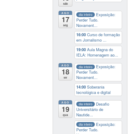
sáb
AGO
Exposição:
dia inteiro
17
Perder Tudo.
Novament...
seg
16:00
Curso de formação
em Jornalismo ...
19:00
Aula Magna do
IELA: Homenagem ao...
AGO
Exposição:
dia inteiro
18
Perder Tudo.
Novament...
ter
14:00
Soberania
tecnológica e digital
AGO
Desafio
dia inteiro
19
Universitário de
Nautide...
qua
Exposição:
dia inteiro
Perder Tudo.