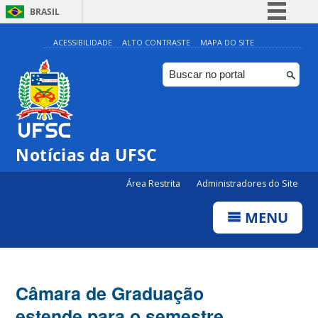
BRASIL
Simplifique!
ACESSIBILIDADE
ALTO CONTRASTE
MAPA DO SITE
Comunica BR
Participe
Acesso à informação
Legislação
Notícias da UFSC
Canais
Área Restrita
Administradores do Site
MENU
Câmara de Graduação
estende para o semestre