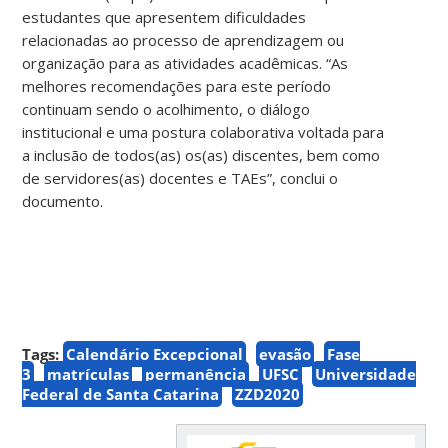
estudantes que apresentem dificuldades
relacionadas ao processo de aprendizagem ou
organização para as atividades acadêmicas. “As
melhores recomendações para este período
continuam sendo o acolhimento, o diálogo
institucional e uma postura colaborativa voltada para
a inclusão de todos(as) os(as) discentes, bem como
de servidores(as) docentes e TAEs”, conclui o
documento.
Tags:
Calendário Excepcional
evasão
Fase
3
matrículas
permanência
UFSC
Universidade
Federal de Santa Catarina
ZZD2020