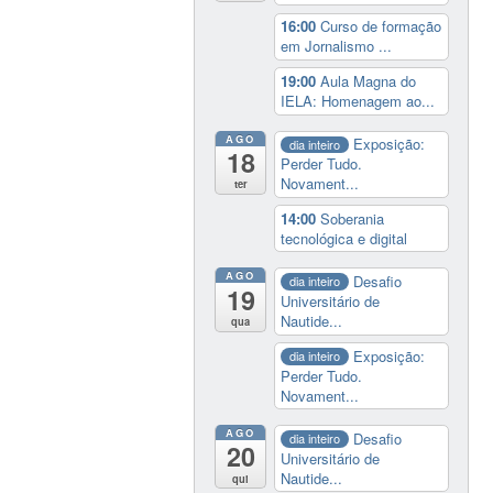
16:00
Curso de formação
em Jornalismo ...
19:00
Aula Magna do
IELA: Homenagem ao...
AGO
Exposição:
dia inteiro
18
Perder Tudo.
Novament...
ter
14:00
Soberania
tecnológica e digital
AGO
Desafio
dia inteiro
19
Universitário de
Nautide...
qua
Exposição:
dia inteiro
Perder Tudo.
Novament...
AGO
Desafio
dia inteiro
20
Universitário de
Nautide...
qui