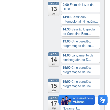
AGO
9:00
Feira do Livro da
13
UFSC
qui
14:00
Seminário
Internacional ‘Ninguém...
14:30
Sessão Especial
do Conselho Esta...
19:00
Cine paredão:
programação de rec...
AGO
14:00
Lançamento da
14
cinebiografia de D...
sex
19:00
Cine paredão:
programação de rec...
AGO
19:00
Cine paredão:
15
programação de rec...
sáb
AGO
Exposição:
dia inteiro
17
Perder Tudo.
Novament...
seg