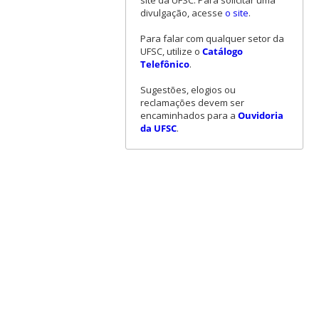
site da UFSC. Para solicitar uma
divulgação, acesse
o site
.
Para falar com qualquer setor da
UFSC, utilize o
Catálogo
Telefônico
.
Sugestões, elogios ou
reclamações devem ser
encaminhados para a
Ouvidoria
da UFSC
.