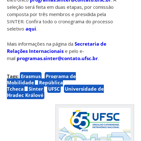
seleção será feita em duas etapas, por comissão
composta por três membros e presidida pela
SINTER. Confira todo o cronograma do processo
seletivo
aqui
.
Mais informações na página da
Secretaria de
Relações Internacionais
e pelo e-
mail
programas.sinter@contato.ufsc.br
.
Tags:
Erasmus
Programa de
Mobilidade
República
Tcheca
Sinter
UFSC
Universidade de
Hradec Králové