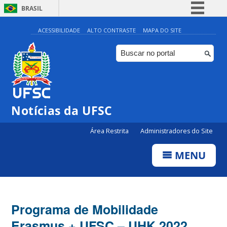
BRASIL
Simplifique!
ACESSIBILIDADE
ALTO CONTRASTE
MAPA DO SITE
Comunica BR
Participe
Acesso à informação
Legislação
Notícias da UFSC
Canais
Área Restrita
Administradores do Site
MENU
Programa de Mobilidade
Erasmus + UFSC – UHK 2022