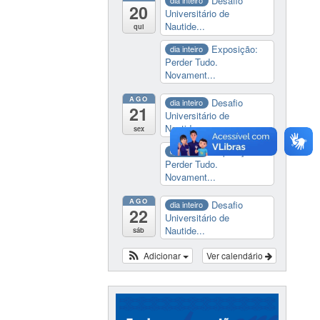
Desafio
dia inteiro
20
Universitário de
Nautide...
qui
Exposição:
dia inteiro
Perder Tudo.
Novament...
AGO
Desafio
dia inteiro
21
Universitário de
Nautide...
sex
Exposição:
dia inteiro
Perder Tudo.
Novament...
AGO
Desafio
dia inteiro
22
Universitário de
Nautide...
sáb
Adicionar
Ver calendário