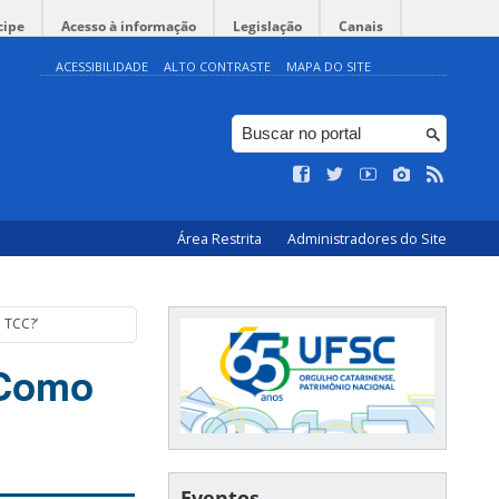
cipe
Acesso à informação
Legislação
Canais
ACESSIBILIDADE
ALTO CONTRASTE
MAPA DO SITE
Área Restrita
Administradores do Site
 TCC?’
‘Como
Eventos