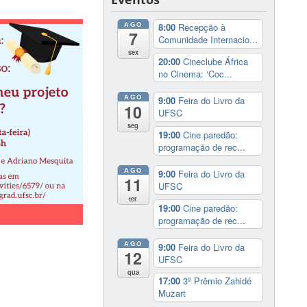
AGO
8:00
Recepção à
7
Comunidade Internacio...
sex
20:00
Cineclube África
no Cinema: ‘Coc...
AGO
9:00
Feira do Livro da
10
UFSC
seg
19:00
Cine paredão:
programação de rec...
AGO
9:00
Feira do Livro da
11
UFSC
ter
19:00
Cine paredão:
programação de rec...
AGO
9:00
Feira do Livro da
12
UFSC
qua
17:00
3º Prêmio Zahidé
Muzart