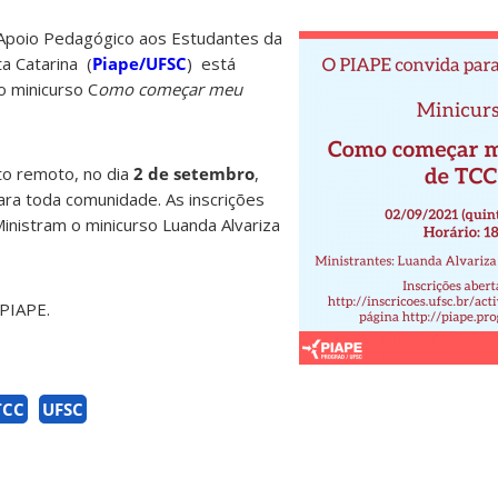
 Apoio Pedagógico aos Estudantes da
a Catarina (
Piape/UFSC
) está
o minicurso C
omo começar meu
to remoto, no dia
2 de setembro
,
ara toda comunidade. As inscrições
Ministram o minicurso Luanda Alvariza
PIAPE.
TCC
UFSC