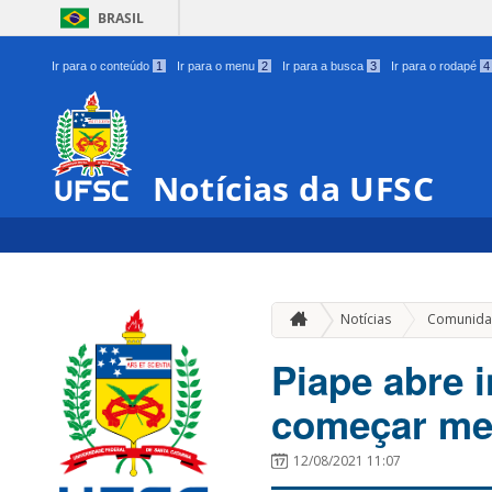
BRASIL
Ir para o conteúdo
1
Ir para o menu
2
Ir para a busca
3
Ir para o rodapé
4
Notícias da UFSC
Notícias
Comunida
Piape abre 
começar me
12/08/2021 11:07