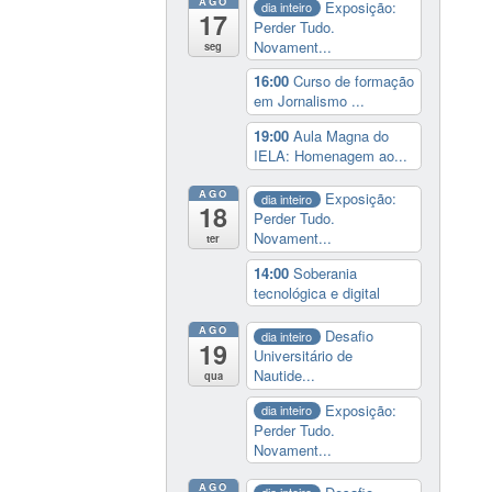
AGO
Exposição:
dia inteiro
17
Perder Tudo.
Novament...
seg
16:00
Curso de formação
em Jornalismo ...
19:00
Aula Magna do
IELA: Homenagem ao...
AGO
Exposição:
dia inteiro
18
Perder Tudo.
Novament...
ter
14:00
Soberania
tecnológica e digital
AGO
Desafio
dia inteiro
19
Universitário de
Nautide...
qua
Exposição:
dia inteiro
Perder Tudo.
Novament...
AGO