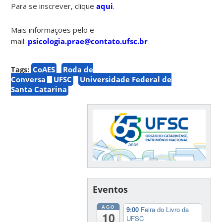
Para se inscrever, clique
aqui
.
Mais informações pelo e-
mail:
psicologia.prae@contato.ufsc.br
Tags:
CoAES
Roda de
Conversa
UFSC
Universidade Federal de
Santa Catarina
Eventos
AGO
9:00
Feira do Livro da
10
UFSC