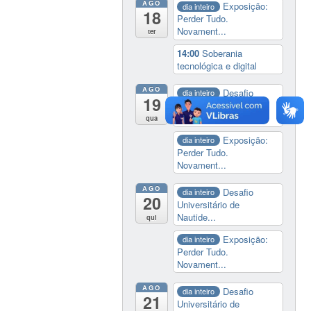
AGO
Exposição:
dia inteiro
18
Perder Tudo.
Novament...
ter
14:00
Soberania
tecnológica e digital
AGO
Desafio
dia inteiro
19
Universitário de
Nautide...
qua
Exposição:
dia inteiro
Perder Tudo.
Novament...
AGO
Desafio
dia inteiro
20
Universitário de
Nautide...
qui
Exposição:
dia inteiro
Perder Tudo.
Novament...
AGO
Desafio
dia inteiro
21
Universitário de