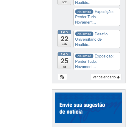
Nautide...
sex
Exposição:
dia inteiro
Perder Tudo.
Novament...
AGO
Desafio
dia inteiro
22
Universitário de
Nautide...
sáb
AGO
Exposição:
dia inteiro
25
Perder Tudo.
Novament...
ter
Ver calendário