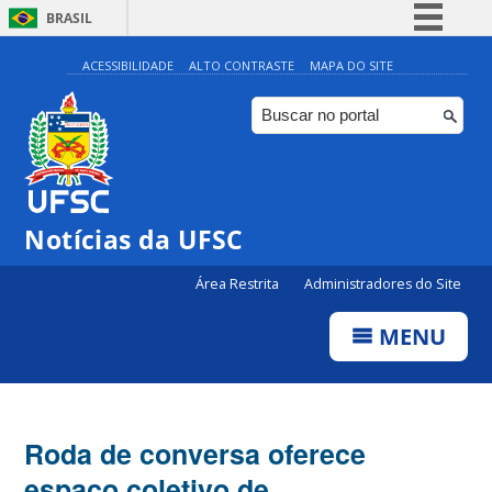
BRASIL
Simplifique!
ACESSIBILIDADE
ALTO CONTRASTE
MAPA DO SITE
Comunica BR
Participe
Acesso à informação
Legislação
Notícias da UFSC
Canais
Área Restrita
Administradores do Site
MENU
Roda de conversa oferece
espaço coletivo de