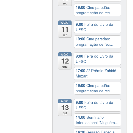
seg
19:00
Cine paredão:
programação de rec...
AGO
9:00
Feira do Livro da
11
UFSC
ter
19:00
Cine paredão:
programação de rec...
AGO
9:00
Feira do Livro da
12
UFSC
qua
17:00
3º Prêmio Zahidé
Muzart
19:00
Cine paredão:
programação de rec...
AGO
9:00
Feira do Livro da
13
UFSC
qui
14:00
Seminário
Internacional ‘Ninguém...
14:30
Sessão Especial