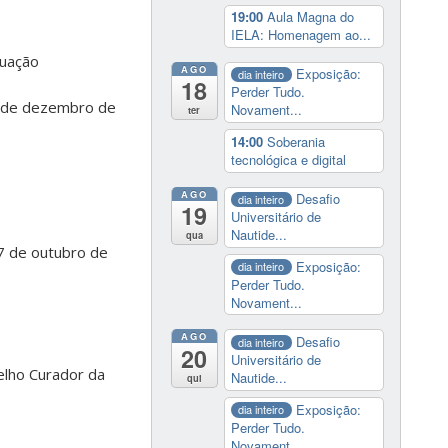
19:00
Aula Magna do
IELA: Homenagem ao...
duação
AGO
Exposição:
dia inteiro
18
Perder Tudo.
1 de dezembro de
Novament...
ter
14:00
Soberania
tecnológica e digital
AGO
Desafio
dia inteiro
19
Universitário de
Nautide...
qua
7 de outubro de
Exposição:
dia inteiro
Perder Tudo.
Novament...
AGO
Desafio
dia inteiro
20
Universitário de
elho Curador da
Nautide...
qui
Exposição:
dia inteiro
Perder Tudo.
Novament...