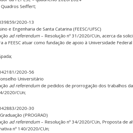
 Quadros Seiffert;
0.039859/2020-13
ino e Engenharia de Santa Catarina (FEESC/UFSC)
vação
ad referendum
– Resolução nº 31/2020/CUn, acerca da solic
ra a FEESC atuar como fundação de apoio à Universidade Federal 
Spada;
0.042181/2020-56
onselho Universitário
vação
ad referendum
de pedidos de prorrogação dos trabalhos d
 24/2020/CUn;
0.042883/2020-30
e Graduação (PROGRAD)
vação
ad referendum
– Resolução nº 34/2020/CUn, Proposta de alt
mativa nº 140/2020/CUn;