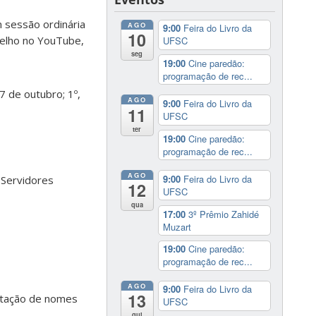
 sessão ordinária
AGO
9:00
Feira do Livro da
10
selho no YouTube,
UFSC
seg
19:00
Cine paredão:
programação de rec...
7 de outubro; 1º,
AGO
9:00
Feira do Livro da
11
UFSC
ter
19:00
Cine paredão:
programação de rec...
AGO
9:00
Feira do Livro da
 Servidores
12
UFSC
qua
17:00
3º Prêmio Zahidé
Muzart
19:00
Cine paredão:
programação de rec...
AGO
9:00
Feira do Livro da
13
citação de nomes
UFSC
qui