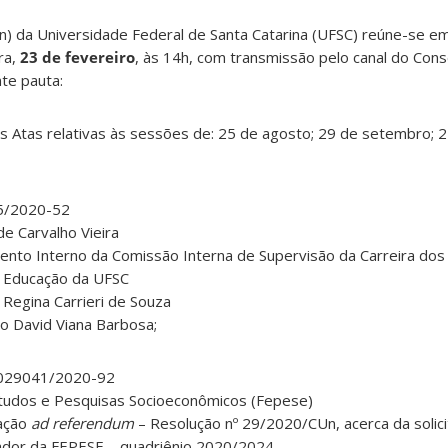
n) da Universidade Federal de Santa Catarina (UFSC) reúne-se em
ra,
23 de fevereiro
, às 14h, com transmissão pelo canal do Con
nte pauta:
s Atas relativas às sessões de: 25 de agosto; 29 de setembro; 2
65/2020-52
de Carvalho Vieira
ento Interno da Comissão Interna de Supervisão da Carreira dos
m Educação da UFSC
 Regina Carrieri de Souza
do David Viana Barbosa;
0.029041/2020-92
tudos e Pesquisas Socioeconômicos (Fepese)
vação
ad referendum
– Resolução nº 29/2020/CUn, acerca da soli
ador da FEPESE – quadriênio 2020/2024