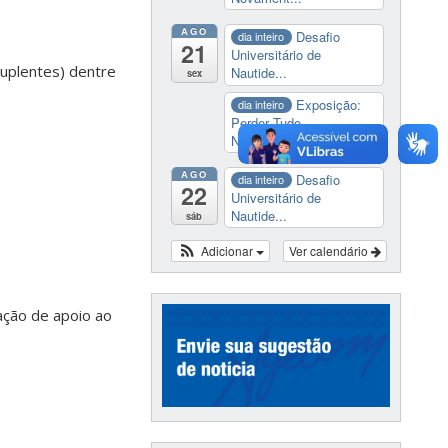
AGO
Desafio
dia inteiro
21
Universitário de
suplentes) dentre
Nautide...
sex
Exposição:
dia inteiro
Perder Tudo.
Novament...
AGO
Desafio
dia inteiro
22
Universitário de
Nautide...
sáb
Adicionar
Ver calendário
ção de apoio ao