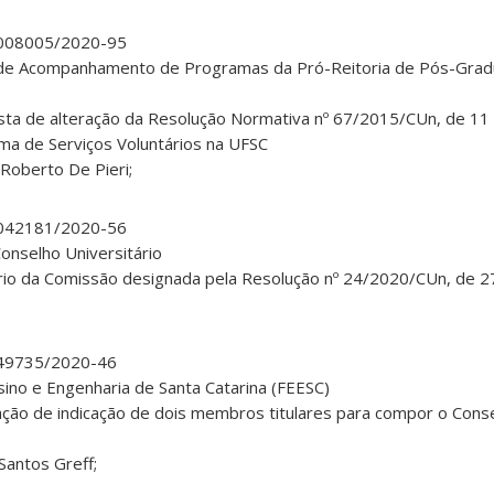
0.008005/2020-95
de Acompanhamento de Programas da Pró-Reitoria de Pós-Gra
sta de alteração da Resolução Normativa nº 67/2015/CUn, de 1
rama de Serviços Voluntários na UFSC
 Roberto De Pieri;
0.042181/2020-56
onselho Universitário
ório da Comissão designada pela Resolução nº 24/2020/CUn, de 2
0.49735/2020-46
ino e Engenharia de Santa Catarina (FEESC)
tação de indicação de dois membros titulares para compor o Cons
Santos Greff;