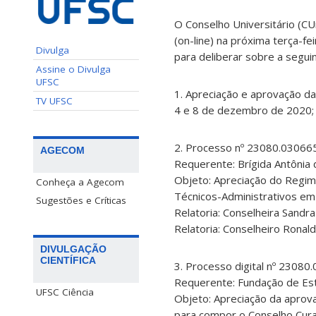
O Conselho Universitário (CU
(on-line) na próxima terça-fei
Divulga
para deliberar sobre a segui
Assine o Divulga
UFSC
1. Apreciação e aprovação da
TV UFSC
4 e 8 de dezembro de 2020;
2. Processo nº 23080.0306
AGECOM
Requerente: Brígida Antônia 
Objeto: Apreciação do Regim
Conheça a Agecom
Técnicos-Administrativos e
Sugestões e Críticas
Relatoria: Conselheira Sandra
Relatoria: Conselheiro Ronal
DIVULGAÇÃO
CIENTÍFICA
3. Processo digital nº 2308
Requerente: Fundação de Es
UFSC Ciência
Objeto: Apreciação da apro
para compor o Conselho Cur