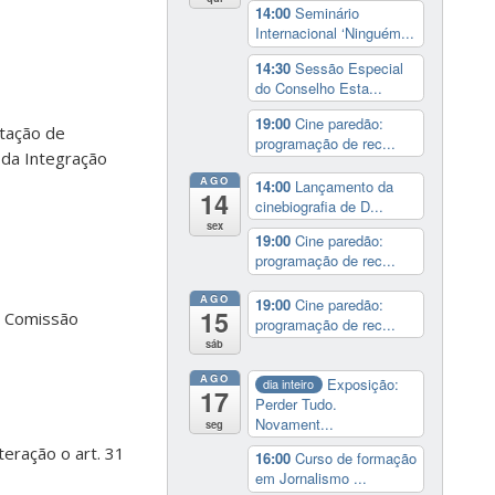
14:00
Seminário
Internacional ‘Ninguém...
14:30
Sessão Especial
do Conselho Esta...
19:00
Cine paredão:
itação de
programação de rec...
da Integração
AGO
14:00
Lançamento da
14
cinebiografia de D...
sex
19:00
Cine paredão:
programação de rec...
AGO
19:00
Cine paredão:
15
a Comissão
programação de rec...
sáb
AGO
Exposição:
dia inteiro
17
Perder Tudo.
Novament...
seg
eração o art. 31
16:00
Curso de formação
em Jornalismo ...