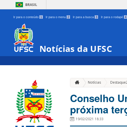
BRASIL
Ir para o conteúdo
1
Ir para o menu
2
Ir para a busca
3
Ir para o rodapé
4
Notícias da UFSC
Notícias
Destaque
Conselho Un
próxima terç
19/02/2021 18:33