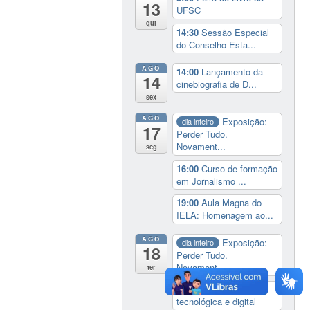
13
UFSC
qui
14:30
Sessão Especial
do Conselho Esta...
AGO
14:00
Lançamento da
14
cinebiografia de D...
sex
AGO
Exposição:
dia inteiro
17
Perder Tudo.
Novament...
seg
16:00
Curso de formação
em Jornalismo ...
19:00
Aula Magna do
IELA: Homenagem ao...
AGO
Exposição:
dia inteiro
18
Perder Tudo.
Novament...
ter
14:00
Soberania
tecnológica e digital