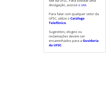
site da UFSC. Para solicitar uma
divulgação, acesse
o site
.
Para falar com qualquer setor da
UFSC, utilize o
Catálogo
Telefônico
.
Sugestões, elogios ou
reclamações devem ser
encaminhados para a
Ouvidoria
da UFSC
.