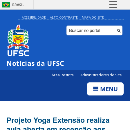
BRASIL
Simplifique!
ACESSIBILIDADE
ALTO CONTRASTE
MAPA DO SITE
Comunica BR
Participe
Acesso à informação
Legislação
Notícias da UFSC
Canais
Área Restrita
Administradores do Site
MENU
Projeto Yoga Extensão realiza
aula aberta em recepção aos