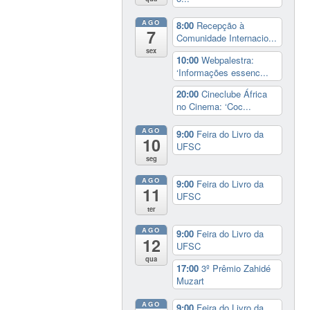
AGO
8:00
Recepção à
7
Comunidade Internacio...
sex
10:00
Webpalestra:
‘Informações essenc...
20:00
Cineclube África
no Cinema: ‘Coc...
AGO
9:00
Feira do Livro da
10
UFSC
seg
AGO
9:00
Feira do Livro da
11
UFSC
ter
AGO
9:00
Feira do Livro da
12
UFSC
qua
17:00
3º Prêmio Zahidé
Muzart
AGO
9:00
Feira do Livro da