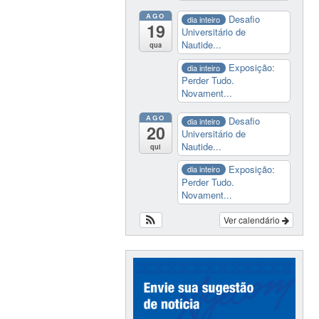
AGO
Desafio
dia inteiro
19
Universitário de
Nautide...
qua
Exposição:
dia inteiro
Perder Tudo.
Novament...
AGO
Desafio
dia inteiro
20
Universitário de
Nautide...
qui
Exposição:
dia inteiro
Perder Tudo.
Novament...
Ver calendário