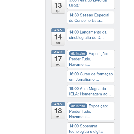
13
UFSC
qui
14:30
Sessão Especial
do Conselho Esta...
AGO
14:00
Lançamento da
14
cinebiografia de D...
sex
AGO
Exposição:
dia inteiro
17
Perder Tudo.
Novament...
seg
16:00
Curso de formação
em Jornalismo ...
19:00
Aula Magna do
IELA: Homenagem ao...
AGO
Exposição:
dia inteiro
18
Perder Tudo.
Novament...
ter
14:00
Soberania
tecnológica e digital