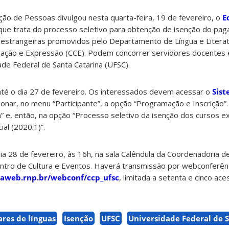
ão de Pessoas divulgou nesta quarta-feira, 19 de fevereiro, o
E
 que trata do processo seletivo para obtenção de isenção do pa
s estrangeiras promovidos pelo Departamento de Língua e Literat
ação e Expressão (CCE). Podem concorrer servidores docentes e
ade Federal de Santa Catarina (UFSC).
até o dia 27 de fevereiro. Os interessados devem acessar o
Sist
ionar, no menu “Participante”, a opção “Programação e Inscrição”
a” e, então, na opção “Processo seletivo da isenção dos cursos ex
ial (2020.1)”.
dia 28 de fevereiro, às 16h, na sala Calêndula da Coordenadoria d
entro de Cultura e Eventos. Haverá transmissão por webconferên
iaweb.rnp.br/webconf/ccp_ufsc
, limitada a setenta e cinco ac
ares de línguas
Isenção
UFSC
Universidade Federal de 