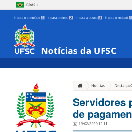
BRASIL
Ir para o conteúdo
1
Ir para o menu
2
Ir para a busca
3
Ir para o rodapé
4
Notícias da UFSC
Notícias
Destaque
Servidores 
de pagament
19/02/2020 12:11