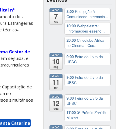
dital nº
AGO
8:00
Recepção à
7
gamento dos
Comunidade Internacio...
sex
ura Estrangeiras
10:00
Webpalestra:
 técnico-
‘Informações essenc...
20:00
Cineclube África
no Cinema: ‘Coc...
ema Gestor de
AGO
9:00
Feira do Livro da
. Em seguida, é
10
UFSC
tracurriculares
seg
AGO
9:00
Feira do Livro da
11
UFSC
e Capacitação de
ter
cia no
AGO
9:00
Feira do Livro da
essos simultâneos
12
UFSC
qua
17:00
3º Prêmio Zahidé
Muzart
Santa Catarina
AGO
9:00
Feira do Livro da