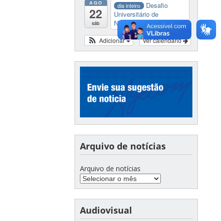
AGO
Desafio
dia inteiro
22
Universitário de
Nautide...
sáb
Adicionar
Ver calendário
Arquivo de notícias
Arquivo de notícias
Audiovisual