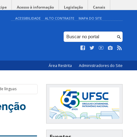
cipe
Acesso à informação
Legislação
Canais
ACESSIBILIDADE
ALTO CONTRASTE
MAPA DO SITE
Área Restrita
Administradores do Site
e línguas
enção
Eventos