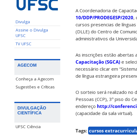
A Coordenadoria de Capacitaç
10/DDP/PRODEGESP/2020
,
Divulga
cursos presencias de língua
Assine o Divulga
(DLLE) do Centro de Comunic
UFSC
administrativos da Universid
TV UFSC
As inscrições estão abertas 
Capacitação (SGCA)
e selec
AGECOM
necessário clicar em “Sistem
de língua estrangeira presenc
Conheça a Agecom
Sugestões e Críticas
O sorteio será realizado no 
Pessoas (CCP), 3º piso do C
endereço
http://conferenc
DIVULGAÇÃO
(capacidade da sala virtual).
CIENTÍFICA
UFSC Ciência
Tags:
cursos extracurricul