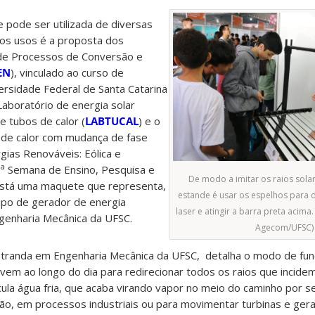
e pode ser utilizada de diversas
vos usos é a proposta dos
 de Processos de Conversão e
EN
), vinculado ao curso de
ersidade Federal de Santa Catarina
aboratório de energia solar
de tubos de calor (
LABTUCAL
) e o
a de calor com mudança de fase
gias Renováveis: Eólica e
a
7
Semana de Ensino, Pesquisa e
De modo a imitar os raios sola
está uma maquete que representa,
estande é usar os espelhos para d
ipo de gerador de energia
laser e atingir a barra preta acima. 
ngenharia Mecânica da UFSC.
Agecom/UFSC)
tranda em Engenharia Mecânica da UFSC, detalha o modo de fu
vem ao longo do dia para redirecionar todos os raios que incide
rcula água fria, que acaba virando vapor no meio do caminho por 
o, em processos industriais ou para movimentar turbinas e gerar 