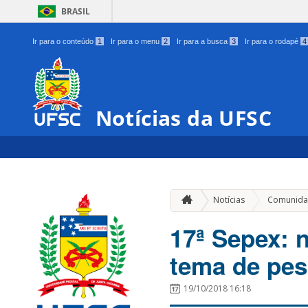
BRASIL
Ir para o conteúdo
1
Ir para o menu
2
Ir para a busca
3
Ir para o rodapé
4
Notícias da UFSC
Notícias
Comunida
17ª Sepex: 
tema de pes
19/10/2018 16:18