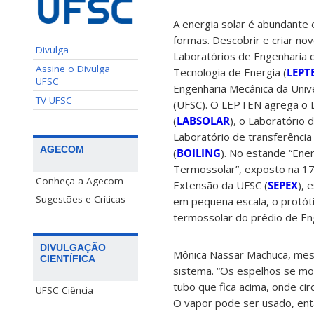
A energia solar é abundante 
formas. Descobrir e criar no
Divulga
Laboratórios de Engenharia
Assine o Divulga
Tecnologia de Energia (
LEPT
UFSC
Engenharia Mecânica da Univ
TV UFSC
(UFSC). O LEPTEN agrega o L
(
LABSOLAR
), o Laboratório 
Laboratório de transferênci
AGECOM
(
BOILING
). No estande “Ener
Termossolar”, exposto na 1
Conheça a Agecom
Extensão da UFSC (
SEPEX
), 
Sugestões e Críticas
em pequena escala, o protót
termossolar do prédio de E
DIVULGAÇÃO
Mônica Nassar Machuca, mes
CIENTÍFICA
sistema. “Os espelhos se m
o
tubo que fica acima, onde ci
UFSC Ciência
O vapor pode ser usado, entã