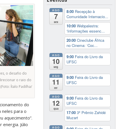
AGO
8:00
Recepção à
7
Comunidade Internacio...
sex
10:00
Webpalestra:
‘Informações essenc...
20:00
Cineclube África
no Cinema: ‘Coc...
AGO
9:00
Feira do Livro da
10
UFSC
seg
res, o desafio do
AGO
9:00
Feira do Livro da
11
irecionar o raio do
UFSC
(Foto: Ítalo Padilha/
ter
AGO
9:00
Feira do Livro da
12
UFSC
ncionamento do
qua
m neles para o
17:00
3º Prêmio Zahidé
Muzart
seu aquecimento”.
energia. Júlio
AGO
9:00
Feira do Livro da