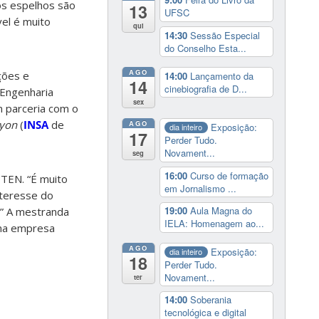
os espelhos são
13
UFSC
el é muito
qui
14:30
Sessão Especial
do Conselho Esta...
AGO
ções e
14:00
Lançamento da
14
cinebiografia de D...
 Engenharia
sex
m parceria com o
Lyon
(
INSA
de
AGO
Exposição:
dia inteiro
17
Perder Tudo.
Novament...
seg
16:00
Curso de formação
PTEN. “É muito
em Jornalismo ...
teresse do
19:00
Aula Magna do
” A mestranda
IELA: Homenagem ao...
uma empresa
AGO
Exposição:
dia inteiro
18
Perder Tudo.
Novament...
ter
14:00
Soberania
tecnológica e digital