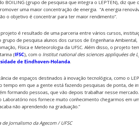
o BOILING (grupo de pesquisa que integra o LEPTEN), diz que 
promover uma maior concentração de energia. “A energia renováv
ntão o objetivo é concentrar para ter maior rendimento”.
projeto é resultado de uma parceria entre vários cursos, institui
o grupo de pesquisa alunos dos cursos de Engenharia Ambiental,
mação, Física e Meteorologia da UFSC. Além disso, o projeto te
tarina (
IFSC
), com o
Institut national des sciences appliquées de 
rsidade de Eindhoven-Holanda
.
tância de espaços destinados à inovação tecnológica, como o LE
 tempo em que a gente está fazendo pesquisas de ponta, de in
m formando pessoas, que vão depois trabalhar nesse mercado.
“o Laboratório nos fornece muito conhecimento chegarmos em 
acaba não aprendendo na graduação.”
ria de Jornalismo da Agecom / UFSC