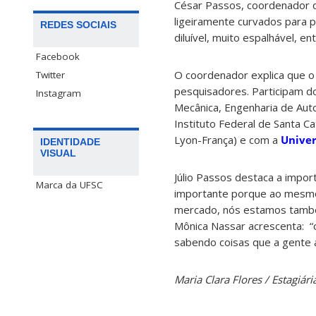
César Passos, coordenador d
ligeiramente curvados para 
REDES SOCIAIS
diluível, muito espalhável, e
Facebook
O coordenador explica que o 
Twitter
pesquisadores. Participam d
Instagram
Mecânica, Engenharia de Auto
Instituto Federal de Santa Ca
Lyon-França) e com a
Unive
IDENTIDADE
VISUAL
Júlio Passos destaca a impor
Marca da UFSC
importante porque ao mesmo
mercado, nós estamos també
Mônica Nassar acrescenta: 
sabendo coisas que a gente 
Maria Clara Flores / Estagiá