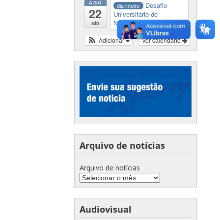
AGO
Desafio
dia inteiro
22
Universitário de
Nautide...
sáb
Adicionar
Ver calendário
Arquivo de notícias
Arquivo de notícias
Audiovisual