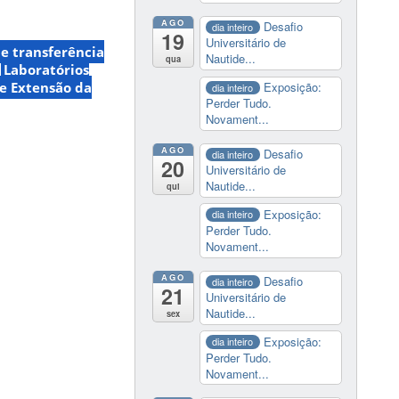
AGO
Desafio
dia inteiro
19
Universitário de
e transferência
Nautide...
qua
Laboratórios
 e Extensão da
Exposição:
dia inteiro
Perder Tudo.
Novament...
AGO
Desafio
dia inteiro
20
Universitário de
Nautide...
qui
Exposição:
dia inteiro
Perder Tudo.
Novament...
AGO
Desafio
dia inteiro
21
Universitário de
Nautide...
sex
Exposição:
dia inteiro
Perder Tudo.
Novament...