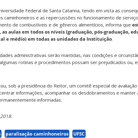
niversidade Federal de Santa Catarina, tendo em vista as conseq
s caminhoneiros e as repercussões no funcionamento de serviç
mento de combustíveis e de gêneros alimentícios, informa que
es
5, as aulas em todos os níveis (graduação, pós-graduação, ed
al e médio) em todas as unidades da Instituição
.
ades administrativas serão mantidas, nas condições e circunstân
algumas rotinas e procedimentos possam ser prejudicados ou, 
ou, sob a presidência do Reitor, um comitê especial de avaliação
ncentrar informações, acompanhar os desdobramentos e manter
 permanentemente informadas.
 2018.
s
paralisação caminhoneiros
UFSC