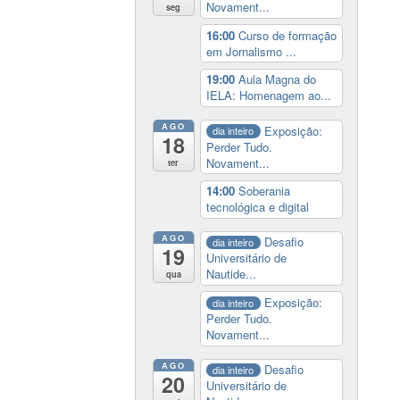
Novament...
seg
16:00
Curso de formação
em Jornalismo ...
19:00
Aula Magna do
IELA: Homenagem ao...
AGO
Exposição:
dia inteiro
18
Perder Tudo.
Novament...
ter
14:00
Soberania
tecnológica e digital
AGO
Desafio
dia inteiro
19
Universitário de
Nautide...
qua
Exposição:
dia inteiro
Perder Tudo.
Novament...
AGO
Desafio
dia inteiro
20
Universitário de