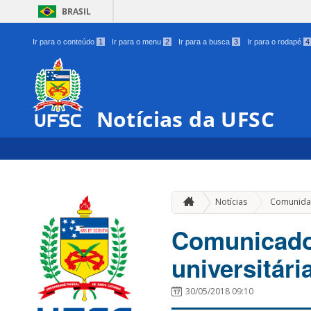
BRASIL
Ir para o conteúdo
1
Ir para o menu
2
Ir para a busca
3
Ir para o rodapé
4
Notícias da UFSC
Notícias
Comunida
Comunicado 
universitári
30/05/2018 09:10