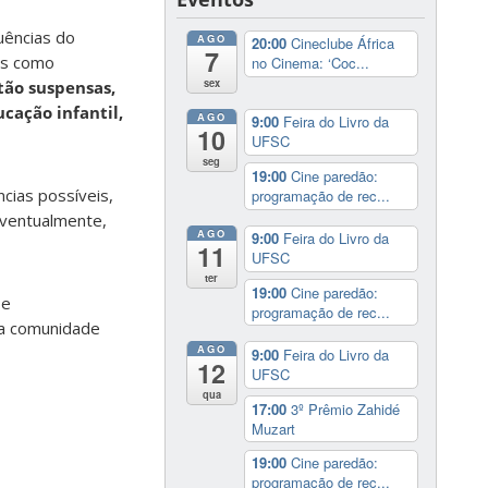
uências do
AGO
20:00
Cineclube África
7
os como
no Cinema: ‘Coc...
sex
tão suspensas,
ucação infantil,
AGO
9:00
Feira do Livro da
10
UFSC
seg
19:00
Cine paredão:
cias possíveis,
programação de rec...
eventualmente,
AGO
9:00
Feira do Livro da
11
UFSC
ter
19:00
Cine paredão:
 e
programação de rec...
 a comunidade
AGO
9:00
Feira do Livro da
12
UFSC
qua
17:00
3º Prêmio Zahidé
Muzart
19:00
Cine paredão:
programação de rec...