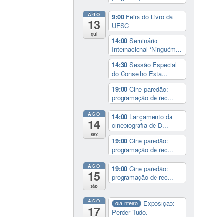
AGO
9:00
Feira do Livro da
13
UFSC
qui
14:00
Seminário
Internacional ‘Ninguém...
14:30
Sessão Especial
do Conselho Esta...
19:00
Cine paredão:
programação de rec...
AGO
14:00
Lançamento da
14
cinebiografia de D...
sex
19:00
Cine paredão:
programação de rec...
AGO
19:00
Cine paredão:
15
programação de rec...
sáb
AGO
Exposição:
dia inteiro
17
Perder Tudo.