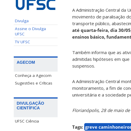
A Administração Central da U
movimento de paralisação do
Divulga
transporte público, abasteci
Assine o Divulga
até quarta-feira, dia 30/0
UFSC
ensinos básico, fundament
TV UFSC
Também informa que as ativid
admitidas hipóteses em que 
AGECOM
suspensos.
Conheça a Agecom
A Administração Central mont
Sugestões e Críticas
monitoramento, a fim de co
universitária e a sociedade
DIVULGAÇÃO
CIENTÍFICA
Florianópolis, 28 de maio de
UFSC Ciência
Tags:
greve caminhoneiro