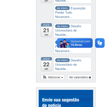
Nautide...
qui
Exposição:
dia inteiro
Perder Tudo.
Novament...
AGO
Desafio
dia inteiro
21
Universitário de
Nautide...
sex
Exposição:
dia inteiro
Perder Tudo.
Novament...
AGO
Desafio
dia inteiro
22
Universitário de
Nautide...
sáb
Adicionar
Ver calendário