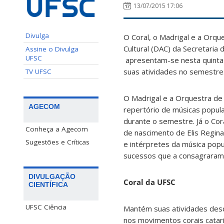
13/07/2015 17:06
Divulga
O Coral, o Madrigal e a Orq
Cultural (DAC) da Secretaria 
Assine o Divulga
UFSC
apresentam-se nesta quinta-
suas atividades no semestre
TV UFSC
O Madrigal e a Orquestra de
AGECOM
repertório de músicas popul
durante o semestre. Já o Co
Conheça a Agecom
de nascimento de Elis Regin
Sugestões e Críticas
e intérpretes da música popu
sucessos que a consagraram
DIVULGAÇÃO
Coral da UFSC
CIENTÍFICA
UFSC Ciência
Mantém suas atividades des
nos movimentos corais catari