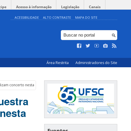
cipe
Acesso à informação
Legislação
Canais
ACESSIBILIDADE
ALTO CONTRASTE
MAPA DO SITE
Área Restrita
Administradores do Site
lizam concerto nesta quinta
uestra
nesta
Eventos