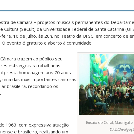
uestra de Câmara
–
projetos musicais permanentes do Departamen
de Cultura (SeCult) da Universidade Federal de Santa Catarina (UF
feira, 16 de julho, às 20h, no Teatro da UFSC, em concerto de 
. O evento é gratuito e aberto à comunidade.
 Câmara trazem ao público seu
ares estrangeiras trabalhadas
ral presta homenagem aos 70 anos
a, uma das mais importantes cantoras
lar brasileira, recordando os
.
Ensaio do Coral, Madrigal e
de 1963, com expressiva atuação
DAC/Divulgaçã
nense e brasileiro, realizando um