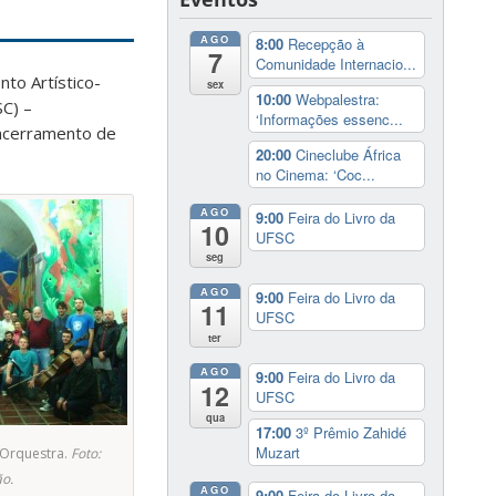
AGO
8:00
Recepção à
7
Comunidade Internacio...
to Artístico-
sex
10:00
Webpalestra:
SC) –
‘Informações essenc...
encerramento de
20:00
Cineclube África
no Cinema: ‘Coc...
AGO
9:00
Feira do Livro da
10
UFSC
seg
AGO
9:00
Feira do Livro da
11
UFSC
ter
AGO
9:00
Feira do Livro da
12
UFSC
qua
17:00
3º Prêmio Zahidé
Muzart
 Orquestra.
Foto:
o.
AGO
9:00
Feira do Livro da