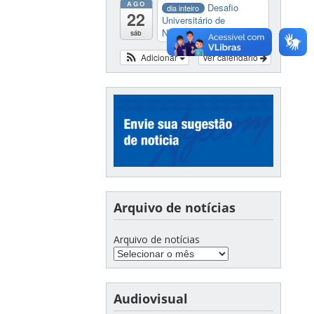
AGO
Desafio
dia inteiro
22
Universitário de
Nautide...
sáb
Adicionar
Ver calendário
Arquivo de notícias
Arquivo de notícias
Audiovisual