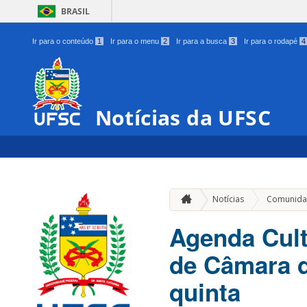
BRASIL
Ir para o conteúdo
1
Ir para o menu
2
Ir para a busca
3
Ir para o rodapé
4
Notícias da UFSC
Notícias
Comunida
Agenda Cult
de Câmara d
quinta