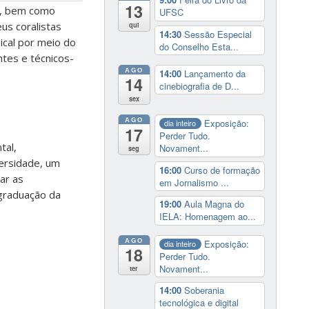
13
al, bem como
UFSC
us coralistas
qui
14:30
Sessão Especial
ical por meio do
do Conselho Esta...
ntes e técnicos-
AGO
14:00
Lançamento da
14
cinebiografia de D...
sex
AGO
Exposição:
dia inteiro
17
Perder Tudo.
tal,
Novament...
seg
ersidade, um
16:00
Curso de formação
ar as
em Jornalismo ...
 graduação da
19:00
Aula Magna do
IELA: Homenagem ao...
AGO
Exposição:
dia inteiro
18
Perder Tudo.
Novament...
ter
14:00
Soberania
tecnológica e digital