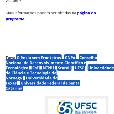
Visitante.
Mais informações podem ser obtidas na
página do
programa
.
Tags:
Ciência sem Fronteiras
CNPq
Conselho
Nacional de Desenvolvimento Científico e
Tecnológico
CsF
NTNU
Statoil
UFSC
Universidad
de Ciência e Tecnologia da
Noruega
Universidade do
Texas
Universidade Federal de Santa
Catarina