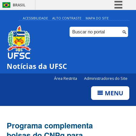
BRASIL
Simplifique!
ACESSIBILIDADE
ALTO CONTRASTE
MAPA DO SITE
Comunica BR
Participe
Acesso à informação
Legislação
Notícias da UFSC
Canais
Área Restrita
Administradores do Site
MENU
Programa complementa
bolsas do CNPq para