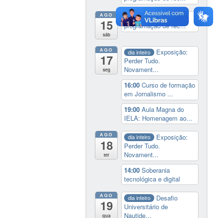
AGO
19:00
Cine paredão:
15
programação de rec...
sáb
AGO
Exposição:
dia inteiro
17
Perder Tudo.
Novament...
seg
16:00
Curso de formação
em Jornalismo ...
19:00
Aula Magna do
IELA: Homenagem ao...
AGO
Exposição:
dia inteiro
18
Perder Tudo.
Novament...
ter
14:00
Soberania
tecnológica e digital
AGO
Desafio
dia inteiro
19
Universitário de
Nautide...
qua