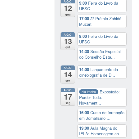
AGO
9:00
Feira do Livro da
12
UFSC
qua
17:00
3º Prêmio Zahidé
Muzart
AGO
9:00
Feira do Livro da
13
UFSC
qui
14:30
Sessão Especial
do Conselho Esta...
AGO
14:00
Lançamento da
14
cinebiografia de D...
sex
AGO
Exposição:
dia inteiro
17
Perder Tudo.
Novament...
seg
16:00
Curso de formação
em Jornalismo ...
19:00
Aula Magna do
IELA: Homenagem ao...