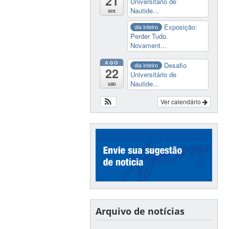
21
Universitário de
Nautide...
sex
Exposição:
dia inteiro
Perder Tudo.
Novament...
AGO
Desafio
dia inteiro
22
Universitário de
Nautide...
sáb
Ver calendário
Arquivo de notícias