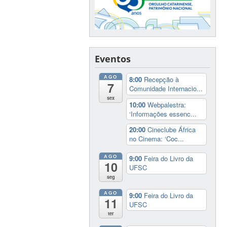
Eventos
AGO
8:00
Recepção à
7
Comunidade Internacio...
sex
10:00
Webpalestra:
‘Informações essenc...
20:00
Cineclube África
no Cinema: ‘Coc...
AGO
9:00
Feira do Livro da
10
UFSC
seg
AGO
9:00
Feira do Livro da
11
UFSC
ter