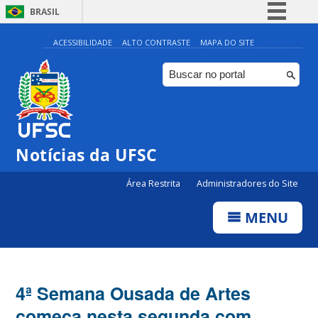
BRASIL
Simplifique!
ACESSIBILIDADE
ALTO CONTRASTE
MAPA DO SITE
Comunica BR
Participe
Acesso à informação
Legislação
Notícias da UFSC
Canais
Área Restrita
Administradores do Site
MENU
4ª Semana Ousada de Artes
começa nesta segunda com