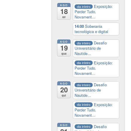
AGO
Exposição:
dia inteiro
18
Perder Tudo.
Novament...
ter
14:00
Soberania
tecnológica e digital
AGO
Desafio
dia inteiro
19
Universitário de
Nautide...
qua
Exposição:
dia inteiro
Perder Tudo.
Novament...
AGO
Desafio
dia inteiro
20
Universitário de
Nautide...
qui
Exposição:
dia inteiro
Perder Tudo.
Novament...
AGO
Desafio
dia inteiro