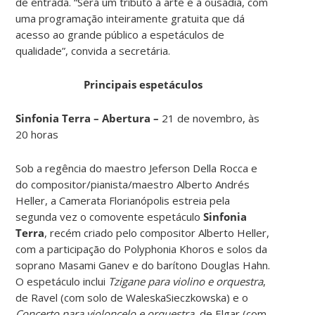
de entrada. “Será um tributo à arte e à ousadia, com
uma programação inteiramente gratuita que dá
acesso ao grande público a espetáculos de
qualidade”, convida a secretária.
Principais espetáculos
Sinfonia Terra – Abertura –
21 de novembro, às
20 horas
Sob a regência do maestro Jeferson Della Rocca e
do compositor/pianista/maestro Alberto Andrés
Heller, a Camerata Florianópolis estreia pela
segunda vez o comovente espetáculo
Sinfonia
Terra
, recém criado pelo compositor Alberto Heller,
com a participação do Polyphonia Khoros e solos da
soprano Masami Ganev e do barítono Douglas Hahn.
O espetáculo inclui
Tzigane
para violino e orquestra
,
de Ravel (com solo de WaleskaSieczkowska) e o
Concerto para violoncelo e orquestra,
de Elgar (com