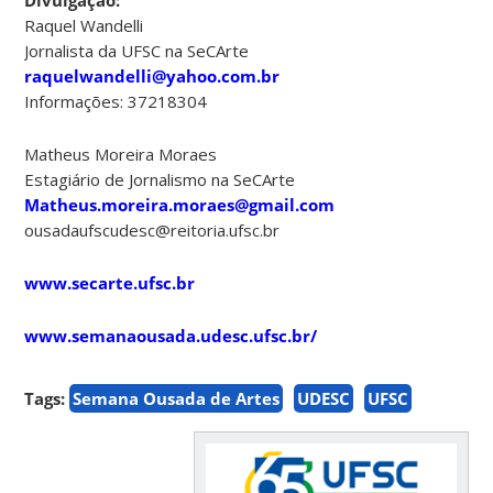
Raquel Wandelli
Jornalista da UFSC na SeCArte
raquelwandelli@yahoo.com.br
Informações: 37218304
Matheus Moreira Moraes
Estagiário de Jornalismo na SeCArte
Matheus.moreira.moraes@gmail.com
ousadaufscudesc@reitoria.ufsc.br
www.secarte.ufsc.br
www.semanaousada.udesc.ufsc.br/
Tags:
Semana Ousada de Artes
UDESC
UFSC