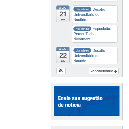
AGO
Desafio
dia inteiro
21
Universitário de
Nautide...
sex
Exposição:
dia inteiro
Perder Tudo.
Novament...
AGO
Desafio
dia inteiro
22
Universitário de
Nautide...
sáb
Ver calendário