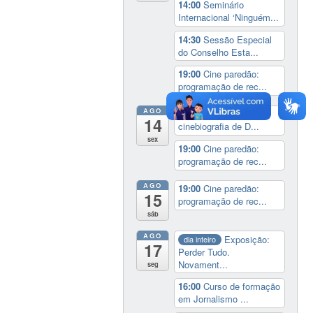
14:00
Seminário
Internacional ‘Ninguém...
14:30
Sessão Especial
do Conselho Esta...
19:00
Cine paredão:
programação de rec...
AGO
14:00
Lançamento da
14
cinebiografia de D...
sex
19:00
Cine paredão:
programação de rec...
AGO
19:00
Cine paredão:
15
programação de rec...
sáb
AGO
Exposição:
dia inteiro
17
Perder Tudo.
Novament...
seg
16:00
Curso de formação
em Jornalismo ...