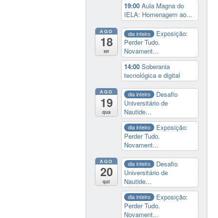
19:00
Aula Magna do
IELA: Homenagem ao...
AGO
Exposição:
dia inteiro
18
Perder Tudo.
Novament...
ter
14:00
Soberania
tecnológica e digital
AGO
Desafio
dia inteiro
19
Universitário de
Nautide...
qua
Exposição:
dia inteiro
Perder Tudo.
Novament...
AGO
Desafio
dia inteiro
20
Universitário de
Nautide...
qui
Exposição:
dia inteiro
Perder Tudo.
Novament...