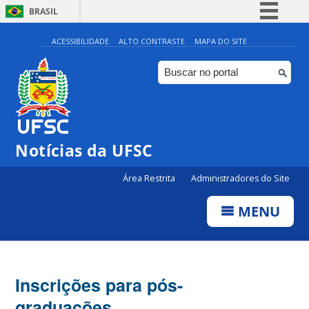
BRASIL
Simplifique!
ACESSIBILIDADE
ALTO CONTRASTE
MAPA DO SITE
Comunica BR
Participe
Acesso à informação
Legislação
Notícias da UFSC
Canais
Área Restrita
Administradores do Site
MENU
Inscrições para pós-
graduações