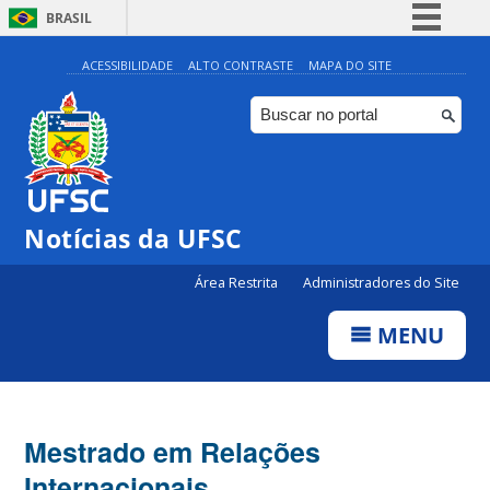
BRASIL
Simplifique!
ACESSIBILIDADE
ALTO CONTRASTE
MAPA DO SITE
Comunica BR
Participe
Acesso à informação
Legislação
Notícias da UFSC
Canais
Área Restrita
Administradores do Site
MENU
Mestrado em Relações
Internacionais