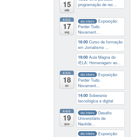
15
programação de rec...
sáb
AGO
Exposição:
dia inteiro
17
Perder Tudo.
Novament...
seg
16:00
Curso de formação
em Jornalismo ...
19:00
Aula Magna do
IELA: Homenagem ao...
AGO
Exposição:
dia inteiro
18
Perder Tudo.
Novament...
ter
14:00
Soberania
tecnológica e digital
AGO
Desafio
dia inteiro
19
Universitário de
Nautide...
qua
Exposição:
dia inteiro