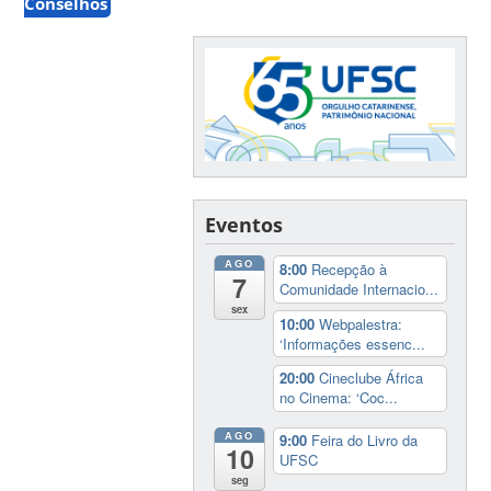
Conselhos
Eventos
AGO
8:00
Recepção à
7
Comunidade Internacio...
sex
10:00
Webpalestra:
‘Informações essenc...
20:00
Cineclube África
no Cinema: ‘Coc...
AGO
9:00
Feira do Livro da
10
UFSC
seg