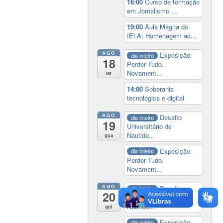
16:00
Curso de formação
em Jornalismo ...
19:00
Aula Magna do
IELA: Homenagem ao...
AGO
Exposição:
dia inteiro
18
Perder Tudo.
Novament...
ter
14:00
Soberania
tecnológica e digital
AGO
Desafio
dia inteiro
19
Universitário de
Nautide...
qua
Exposição:
dia inteiro
Perder Tudo.
Novament...
AGO
Desafio
dia inteiro
20
Universitário de
Nautide...
qui
Exposição:
dia inteiro