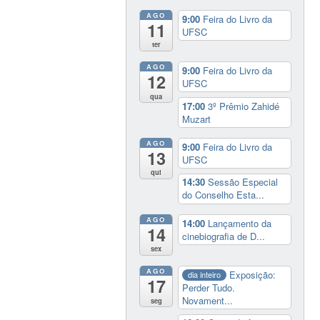
AGO
9:00
Feira do Livro da
11
UFSC
ter
AGO
9:00
Feira do Livro da
12
UFSC
qua
17:00
3º Prêmio Zahidé
Muzart
AGO
9:00
Feira do Livro da
13
UFSC
qui
14:30
Sessão Especial
do Conselho Esta...
AGO
14:00
Lançamento da
14
cinebiografia de D...
sex
AGO
Exposição:
dia inteiro
17
Perder Tudo.
Novament...
seg