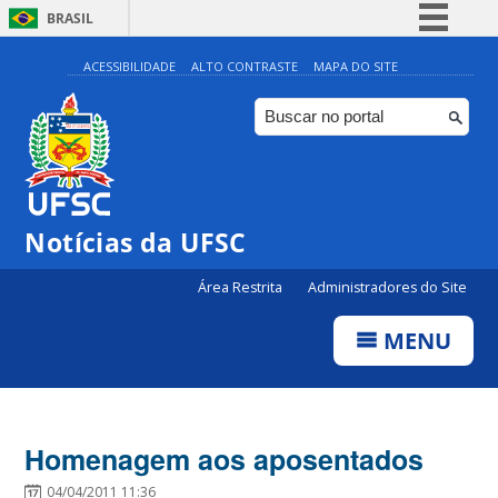
BRASIL
Simplifique!
ACESSIBILIDADE
ALTO CONTRASTE
MAPA DO SITE
Comunica BR
Participe
Acesso à informação
Legislação
Notícias da UFSC
Canais
Área Restrita
Administradores do Site
MENU
Homenagem aos aposentados
04/04/2011 11:36