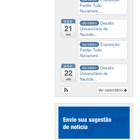
Perder Tudo.
Novament...
AGO
Desafio
dia inteiro
21
Universitário de
Nautide...
sex
Exposição:
dia inteiro
Perder Tudo.
Novament...
AGO
Desafio
dia inteiro
22
Universitário de
Nautide...
sáb
Ver calendário