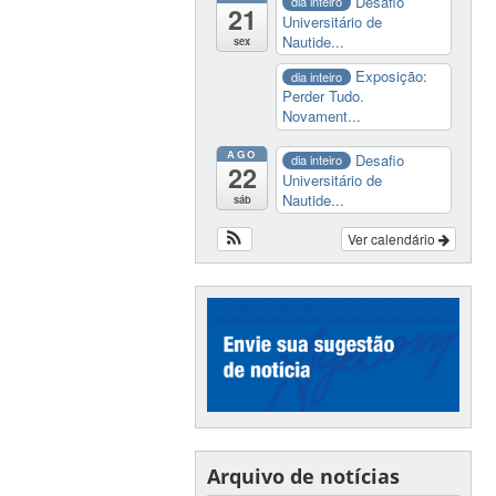
Desafio
dia inteiro
21
Universitário de
Nautide...
sex
Exposição:
dia inteiro
Perder Tudo.
Novament...
AGO
Desafio
dia inteiro
22
Universitário de
Nautide...
sáb
Ver calendário
Arquivo de notícias