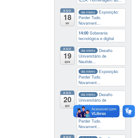
AGO
Exposição:
dia inteiro
18
Perder Tudo.
Novament...
ter
14:00
Soberania
tecnológica e digital
AGO
Desafio
dia inteiro
19
Universitário de
Nautide...
qua
Exposição:
dia inteiro
Perder Tudo.
Novament...
AGO
Desafio
dia inteiro
20
Universitário de
Nautide...
qui
Exposição:
dia inteiro
Perder Tudo.
Novament...
AGO