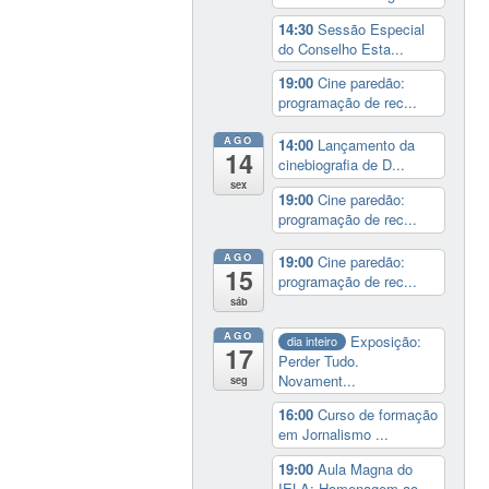
14:30
Sessão Especial
do Conselho Esta...
19:00
Cine paredão:
programação de rec...
AGO
14:00
Lançamento da
14
cinebiografia de D...
sex
19:00
Cine paredão:
programação de rec...
AGO
19:00
Cine paredão:
15
programação de rec...
sáb
AGO
Exposição:
dia inteiro
17
Perder Tudo.
Novament...
seg
16:00
Curso de formação
em Jornalismo ...
19:00
Aula Magna do
IELA: Homenagem ao...