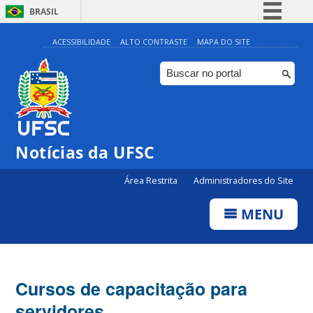
BRASIL
Simplifique!
ACESSIBILIDADE
ALTO CONTRASTE
MAPA DO SITE
Comunica BR
Participe
Acesso à informação
Legislação
Notícias da UFSC
Canais
Área Restrita
Administradores do Site
MENU
Cursos de capacitação para
servidores