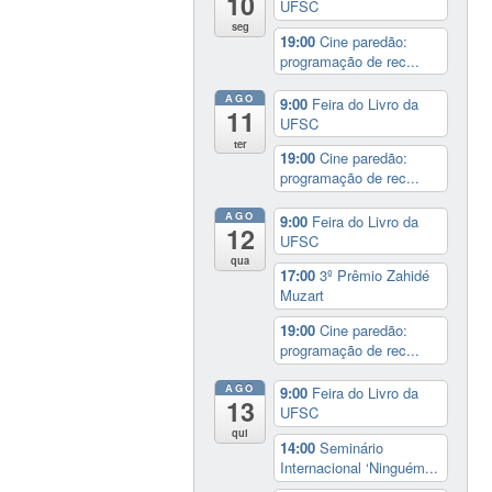
10
UFSC
seg
19:00
Cine paredão:
programação de rec...
AGO
9:00
Feira do Livro da
11
UFSC
ter
19:00
Cine paredão:
programação de rec...
AGO
9:00
Feira do Livro da
12
UFSC
qua
17:00
3º Prêmio Zahidé
Muzart
19:00
Cine paredão:
programação de rec...
AGO
9:00
Feira do Livro da
13
UFSC
qui
14:00
Seminário
Internacional ‘Ninguém...