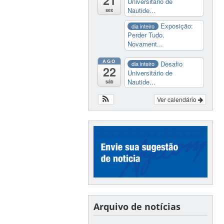
21
Universitário de
Nautide...
sex
Exposição:
dia inteiro
Perder Tudo.
Novament...
AGO
Desafio
dia inteiro
22
Universitário de
Nautide...
sáb
Ver calendário
Arquivo de notícias