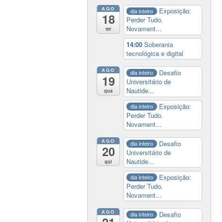
AGO
Exposição:
dia inteiro
18
Perder Tudo.
Novament...
ter
14:00
Soberania
tecnológica e digital
AGO
Desafio
dia inteiro
19
Universitário de
Nautide...
qua
Exposição:
dia inteiro
Perder Tudo.
Novament...
AGO
Desafio
dia inteiro
20
Universitário de
Nautide...
qui
Exposição:
dia inteiro
Perder Tudo.
Novament...
AGO
Desafio
dia inteiro