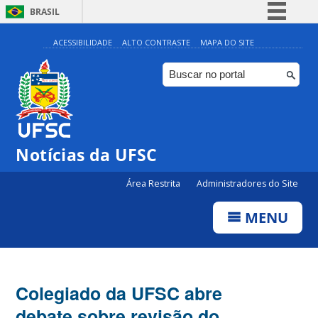
BRASIL
Simplifique!
ACESSIBILIDADE
ALTO CONTRASTE
MAPA DO SITE
Comunica BR
Participe
Acesso à informação
Legislação
Notícias da UFSC
Canais
Área Restrita
Administradores do Site
MENU
Colegiado da UFSC abre
debate sobre revisão do