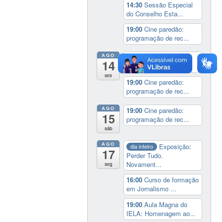
14:30
Sessão Especial
do Conselho Esta...
19:00
Cine paredão:
programação de rec...
AGO
14:00
Lançamento da
14
cinebiografia de D...
sex
19:00
Cine paredão:
programação de rec...
AGO
19:00
Cine paredão:
15
programação de rec...
sáb
AGO
Exposição:
dia inteiro
17
Perder Tudo.
Novament...
seg
16:00
Curso de formação
em Jornalismo ...
19:00
Aula Magna do
IELA: Homenagem ao...