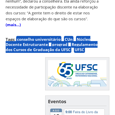
nenhum”, declarou a conselheira. Ela ainda reforçou a
necessidade de participação discente na elaboração
dos cursos: “A gente tem o direito de estar nos
espaços de elaboração do que são os cursos”.
(mais…)
Tags:
conselho universitário
CUn
Núcleo
Docente Estruturante
prograd
Regulamento
dos Cursos de Graduação da UFSC
UFSC
Eventos
AGO
9:00
Feira do Livro da