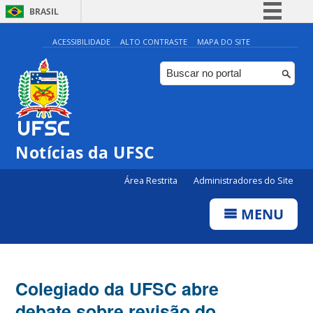
BRASIL
Simplifique!
ACESSIBILIDADE
ALTO CONTRASTE
MAPA DO SITE
Comunica BR
Participe
Acesso à informação
Legislação
Notícias da UFSC
Canais
Área Restrita
Administradores do Site
MENU
Colegiado da UFSC abre
debate sobre revisão do