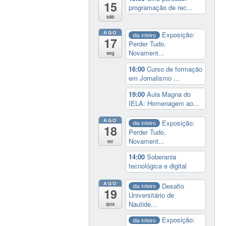
15
programação de rec...
sáb
AGO
Exposição:
dia inteiro
17
Perder Tudo.
Novament...
seg
16:00
Curso de formação
em Jornalismo ...
19:00
Aula Magna do
IELA: Homenagem ao...
AGO
Exposição:
dia inteiro
18
Perder Tudo.
Novament...
ter
14:00
Soberania
tecnológica e digital
AGO
Desafio
dia inteiro
19
Universitário de
Nautide...
qua
Exposição:
dia inteiro