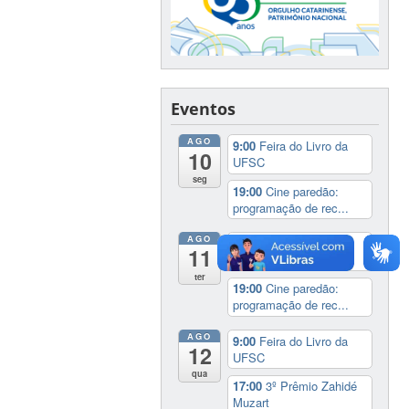
Eventos
AGO
9:00
Feira do Livro da
10
UFSC
seg
19:00
Cine paredão:
programação de rec...
AGO
9:00
Feira do Livro da
11
UFSC
ter
19:00
Cine paredão:
programação de rec...
AGO
9:00
Feira do Livro da
12
UFSC
qua
17:00
3º Prêmio Zahidé
Muzart