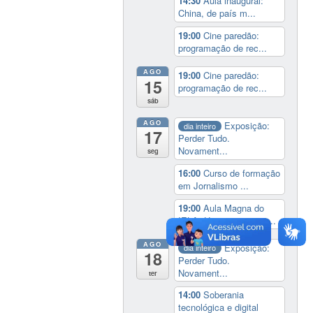
14:30
Aula inaugural:
China, de país m...
19:00
Cine paredão:
programação de rec...
AGO
19:00
Cine paredão:
15
programação de rec...
sáb
AGO
Exposição:
dia inteiro
17
Perder Tudo.
Novament...
seg
16:00
Curso de formação
em Jornalismo ...
19:00
Aula Magna do
IELA: Homenagem ao...
AGO
Exposição:
dia inteiro
18
Perder Tudo.
Novament...
ter
14:00
Soberania
tecnológica e digital