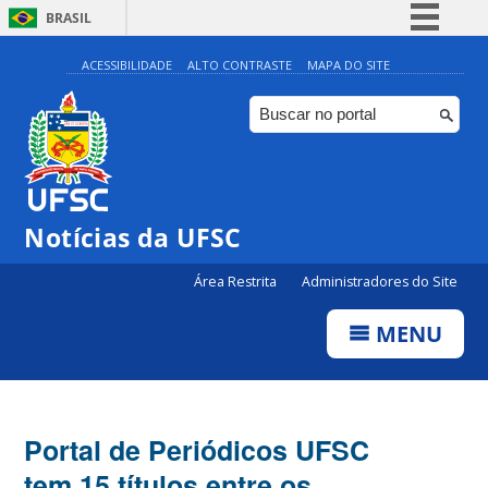
BRASIL
Simplifique!
ACESSIBILIDADE
ALTO CONTRASTE
MAPA DO SITE
Comunica BR
Participe
Acesso à informação
Legislação
Notícias da UFSC
Canais
Área Restrita
Administradores do Site
MENU
Portal de Periódicos UFSC
tem 15 títulos entre os