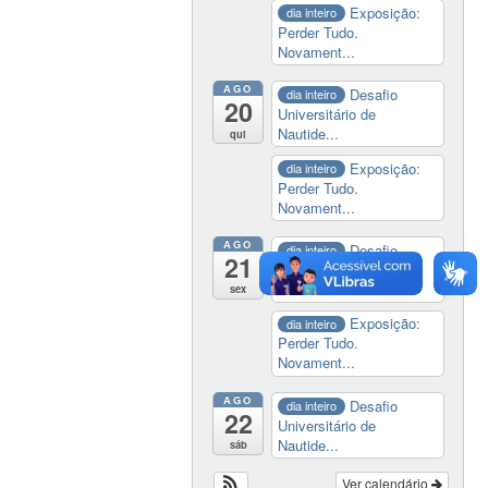
Exposição:
dia inteiro
Perder Tudo.
Novament...
AGO
Desafio
dia inteiro
20
Universitário de
Nautide...
qui
Exposição:
dia inteiro
Perder Tudo.
Novament...
AGO
Desafio
dia inteiro
21
Universitário de
Nautide...
sex
Exposição:
dia inteiro
Perder Tudo.
Novament...
AGO
Desafio
dia inteiro
22
Universitário de
Nautide...
sáb
Ver calendário