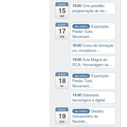
AGO
19:00
Cine paredão:
15
programação de rec...
sáb
AGO
Exposição:
dia inteiro
17
Perder Tudo.
Novament...
seg
16:00
Curso de formação
em Jornalismo ...
19:00
Aula Magna do
IELA: Homenagem ao...
AGO
Exposição:
dia inteiro
18
Perder Tudo.
Novament...
ter
14:00
Soberania
tecnológica e digital
AGO
Desafio
dia inteiro
19
Universitário de
Nautide...
qua