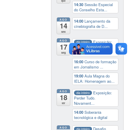
qui
14:30
Sessão Especial
do Conselho Esta...
AGO
14:00
Lançamento da
14
cinebiografia de D...
sex
AGO
Exposição:
dia inteiro
17
Perder Tudo.
Novament...
seg
16:00
Curso de formação
em Jornalismo ...
19:00
Aula Magna do
IELA: Homenagem ao...
AGO
Exposição:
dia inteiro
18
Perder Tudo.
Novament...
ter
14:00
Soberania
tecnológica e digital
AGO
Desafio
dia inteiro