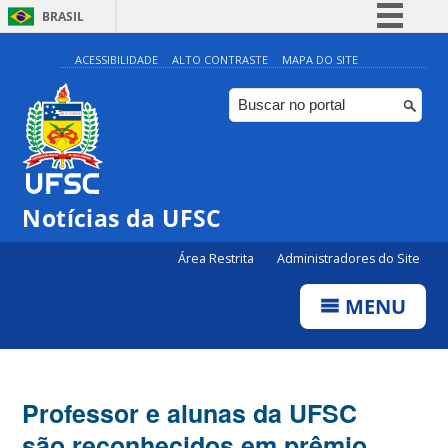
BRASIL
Simplifique!
ACESSIBILIDADE
ALTO CONTRASTE
MAPA DO SITE
Comunica BR
Participe
Acesso à informação
Legislação
Notícias da UFSC
Canais
Área Restrita
Administradores do Site
MENU
Professor e alunas da UFSC
são reconhecidos em prêmio