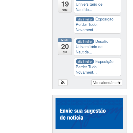
19
Universitário de
Nautide...
qua
Exposição:
dia inteiro
Perder Tudo.
Novament...
AGO
Desafio
dia inteiro
20
Universitário de
Nautide...
qui
Exposição:
dia inteiro
Perder Tudo.
Novament...
Ver calendário