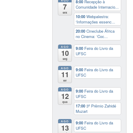
AGO
8:00
Recepção à
7
Comunidade Internacio...
sex
10:00
Webpalestra:
‘Informações essenc...
20:00
Cineclube África
no Cinema: ‘Coc...
AGO
9:00
Feira do Livro da
10
UFSC
seg
AGO
9:00
Feira do Livro da
11
UFSC
ter
AGO
9:00
Feira do Livro da
12
UFSC
qua
17:00
3º Prêmio Zahidé
Muzart
AGO
9:00
Feira do Livro da
13
UFSC