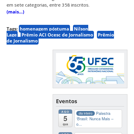
em sete categorias, entre 358 inscritos.
(mais…)
Tags:
homenagem póstuma
Nilson
Lage
Prêmio ACI Ocesc de Jornalismo
Prêmio
de Jornalismo
Eventos
AGO
Palestra
dia inteiro
5
‘Brasil: Nunca Mais –
o...
qua