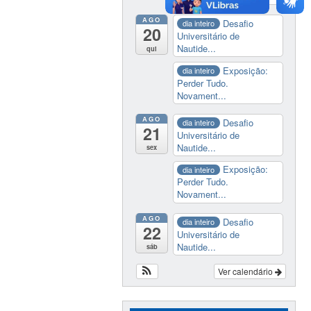
AGO
Desafio
dia inteiro
20
Universitário de
Nautide...
qui
Exposição:
dia inteiro
Perder Tudo.
Novament...
AGO
Desafio
dia inteiro
21
Universitário de
Nautide...
sex
Exposição:
dia inteiro
Perder Tudo.
Novament...
AGO
Desafio
dia inteiro
22
Universitário de
Nautide...
sáb
Ver calendário