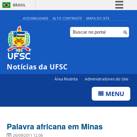
BRASIL
Simplifique!
ACESSIBILIDADE
ALTO CONTRASTE
MAPA DO SITE
Comunica BR
Participe
Acesso à informação
Legislação
Notícias da UFSC
Canais
Área Restrita
Administradores do Site
MENU
Palavra africana em Minas
26/09/2011 12:06