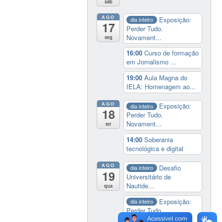
sáb
AGO
Exposição:
dia inteiro
17
Perder Tudo.
Novament...
seg
16:00
Curso de formação
em Jornalismo ...
19:00
Aula Magna do
IELA: Homenagem ao...
AGO
Exposição:
dia inteiro
18
Perder Tudo.
Novament...
ter
14:00
Soberania
tecnológica e digital
AGO
Desafio
dia inteiro
19
Universitário de
Nautide...
qua
Exposição:
dia inteiro
Perder Tudo.
Novament...