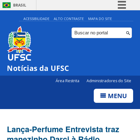
BRASIL
Simplifique!
ACESSIBILIDADE
ALTO CONTRASTE
MAPA DO SITE
Comunica BR
Participe
Acesso à informação
Legislação
Notícias da UFSC
Canais
Área Restrita
Administradores do Site
MENU
Lança-Perfume Entrevista traz
manezinho Darci à Rádio