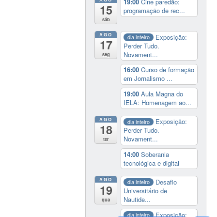
19:00
Cine paredão:
15
programação de rec...
sáb
AGO
Exposição:
dia inteiro
17
Perder Tudo.
Novament...
seg
16:00
Curso de formação
em Jornalismo ...
19:00
Aula Magna do
IELA: Homenagem ao...
AGO
Exposição:
dia inteiro
18
Perder Tudo.
Novament...
ter
14:00
Soberania
tecnológica e digital
AGO
Desafio
dia inteiro
19
Universitário de
Nautide...
qua
Exposição:
dia inteiro