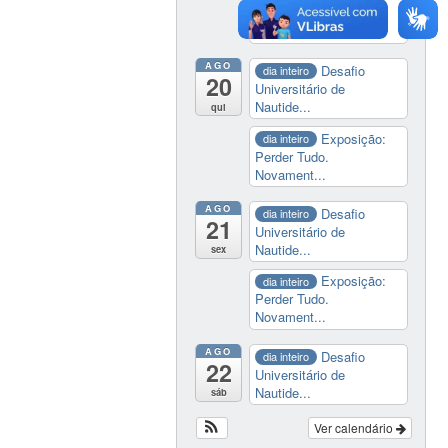
Perder Tudo.
Novament...
AGO
Desafio
dia inteiro
20
Universitário de
Nautide...
qui
Exposição:
dia inteiro
Perder Tudo.
Novament...
AGO
Desafio
dia inteiro
21
Universitário de
Nautide...
sex
Exposição:
dia inteiro
Perder Tudo.
Novament...
AGO
Desafio
dia inteiro
22
Universitário de
Nautide...
sáb
Ver calendário