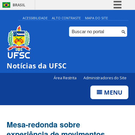
BRASIL
Simplifique!
ACESSIBILIDADE
ALTO CONTRASTE
MAPA DO SITE
Comunica BR
Participe
Acesso à informação
Legislação
Notícias da UFSC
Canais
Área Restrita
Administradores do Site
MENU
Mesa-redonda sobre
experiência de movimentos