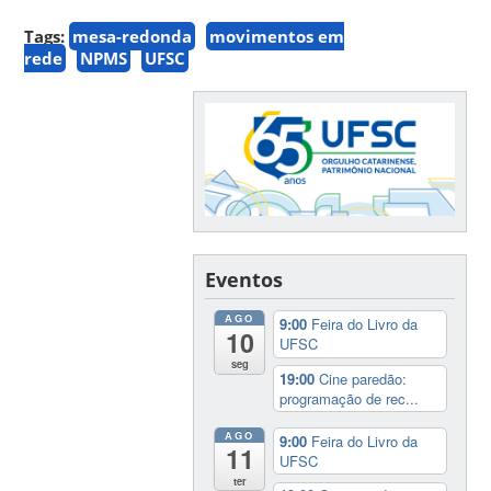
Tags:
mesa-redonda
movimentos em
rede
NPMS
UFSC
Eventos
AGO
9:00
Feira do Livro da
10
UFSC
seg
19:00
Cine paredão:
programação de rec...
AGO
9:00
Feira do Livro da
11
UFSC
ter