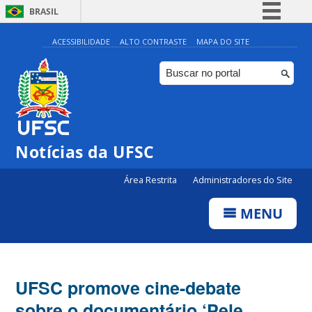
BRASIL
Simplifique!
ACESSIBILIDADE
ALTO CONTRASTE
MAPA DO SITE
Comunica BR
Participe
Acesso à informação
Legislação
Notícias da UFSC
Canais
Área Restrita
Administradores do Site
MENU
UFSC promove cine-debate
sobre o documentário ‘Pele