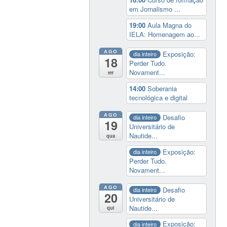
em Jornalismo ...
19:00
Aula Magna do
IELA: Homenagem ao...
AGO
Exposição:
dia inteiro
18
Perder Tudo.
Novament...
ter
14:00
Soberania
tecnológica e digital
AGO
Desafio
dia inteiro
19
Universitário de
Nautide...
qua
Exposição:
dia inteiro
Perder Tudo.
Novament...
AGO
Desafio
dia inteiro
20
Universitário de
Nautide...
qui
Exposição:
dia inteiro