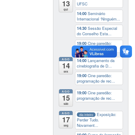
13
UFSC
qui
14:00
Seminário
Internacional ‘Ninguém...
14:30
Sessão Especial
do Conselho Esta...
19:00
Cine paredão:
programação de rec...
AGO
14:00
Lançamento da
14
cinebiografia de D...
sex
19:00
Cine paredão:
programação de rec...
AGO
19:00
Cine paredão:
15
programação de rec...
sáb
AGO
Exposição:
dia inteiro
17
Perder Tudo.
Novament...
seg
16:00
Curso de formação