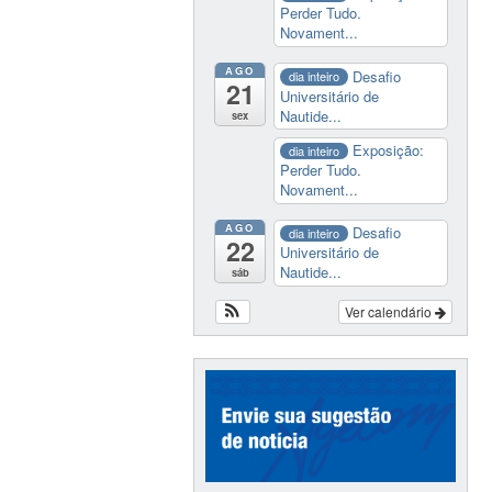
Perder Tudo.
Novament...
AGO
Desafio
dia inteiro
21
Universitário de
Nautide...
sex
Exposição:
dia inteiro
Perder Tudo.
Novament...
AGO
Desafio
dia inteiro
22
Universitário de
Nautide...
sáb
Ver calendário