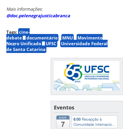
Mais informações:
@doc.pelenegrajusticabranca
Tags:
cine-
debate
documentário
MNU
Movimento
Negro Unificado
UFSC
Universidade Federal
de Santa Catarina
Eventos
AGO
8:00
Recepção à
7
Comunidade Internacio...