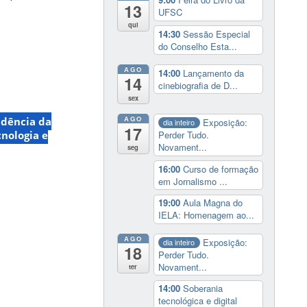
13
UFSC
qui
14:30
Sessão Especial
do Conselho Esta...
AGO
14:00
Lançamento da
14
cinebiografia de D...
sex
AGO
idência da
Exposição:
dia inteiro
17
Perder Tudo.
nologia e
Novament...
seg
16:00
Curso de formação
em Jornalismo ...
19:00
Aula Magna do
IELA: Homenagem ao...
AGO
Exposição:
dia inteiro
18
Perder Tudo.
Novament...
ter
14:00
Soberania
tecnológica e digital