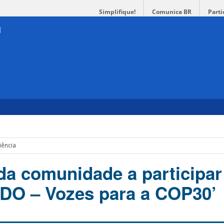
Simplifique!
Comunica BR
Parti
iência
a comunidade a participar
O – Vozes para a COP30’