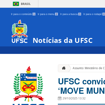
BRASIL
Ir para o conteúdo
1
Ir para o menu
2
Ir para a busca
3
Ir para o rodapé
4
Notícias da UFSC
Assunto: Ministério de C
UFSC convid
‘MOVE MUND
29/10/2025 13:32