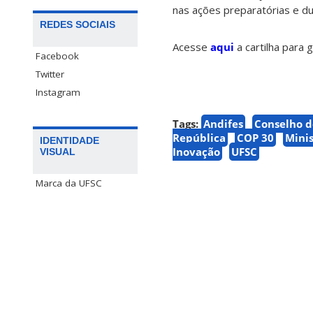
nas ações preparatórias e d
REDES SOCIAIS
Acesse
aqui
a cartilha para g
Facebook
Twitter
Instagram
Tags:
Andifes
Conselho d
República
COP 30
Minis
IDENTIDADE
Inovação
UFSC
VISUAL
Marca da UFSC