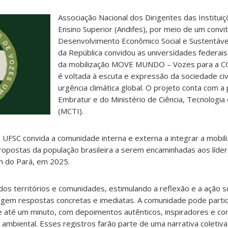
Associação Nacional dos Dirigentes das Institui
Ensino Superior (Andifes), por meio de um convi
Desenvolvimento Econômico Social e Sustentáve
da República convidou as universidades federais
da mobilização MOVE MUNDO – Vozes para a COP
é voltada à escuta e expressão da sociedade civi
urgência climática global. O projeto conta com a 
Embratur e do Ministério de Ciência, Tecnologia
(MCTI).
FSC convida a comunidade interna e externa a integrar a mobili
ropostas da população brasileira a serem encaminhadas aos líde
 do Pará, em 2025.
s dos territórios e comunidades, estimulando a reflexão e a ação 
igem respostas concretas e imediatas. A comunidade pode partic
de até um minuto, com depoimentos autênticos, inspiradores e 
 ambiental. Esses registros farão parte de uma narrativa coleti