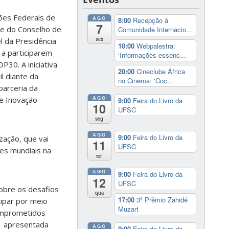
ções Federais de
AGO
8:00
Recepção à
7
te do Conselho de
Comunidade Internacio...
sex
l da Presidência
10:00
Webpalestra:
 a participarem
‘Informações essenc...
30. A iniciativa
20:00
Cineclube África
l diante da
no Cinema: ‘Coc...
parceria da
AGO
 e Inovação
9:00
Feira do Livro da
10
UFSC
seg
AGO
9:00
Feira do Livro da
zação, que vai
11
UFSC
res mundiais na
ter
AGO
9:00
Feira do Livro da
12
UFSC
sobre os desafios
qua
17:00
3º Prêmio Zahidé
ipar por meio
Muzart
comprometidos
va apresentada
AGO
9:00
Feira do Livro da