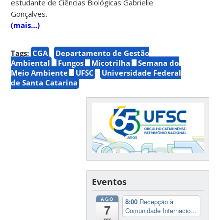
estudante de Ciências Biológicas Gabrielle
Gonçalves.
(mais…)
Tags:
CGA
Departamento de Gestão
Ambiental
Fungos
Micotrilha
Semana do
Meio Ambiente
UFSC
Universidade Federal
de Santa Catarina
Eventos
AGO
8:00
Recepção à
7
Comunidade Internacio...
sex