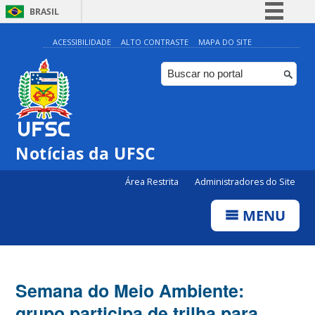
BRASIL
Simplifique!
ACESSIBILIDADE
ALTO CONTRASTE
MAPA DO SITE
Comunica BR
Participe
Acesso à informação
Legislação
Notícias da UFSC
Canais
Área Restrita
Administradores do Site
MENU
Semana do Meio Ambiente:
grupo participa de trilha para