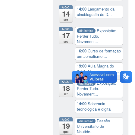
AGO
14:00
Lançamento da
14
cinebiografia de D...
sex
AGO
Exposição:
dia inteiro
17
Perder Tudo.
Novament...
seg
16:00
Curso de formação
em Jornalismo ...
19:00
Aula Magna do
IELA: Homenagem ao...
AGO
Exposição:
dia inteiro
18
Perder Tudo.
Novament...
ter
14:00
Soberania
tecnológica e digital
AGO
Desafio
dia inteiro
19
Universitário de
Nautide...
qua