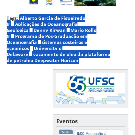
Tags:
Alberto Garcia de Figueiredo
Jr
Aplicações da Oceanografia
Geológica
Denny Kirwan
Mario Rollo
Jr
Programa de Pós-Graduação em
Oceanografia
sistemas costeiros e
oceânicos
University of
Delaware
vazamento de óleo da plataforma
de petróleo Deepwater Horizon
Eventos
AGO
8:00
Recepção à