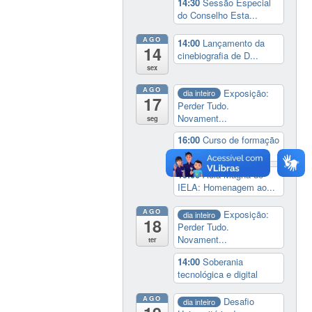
14:30
Sessão Especial
do Conselho Esta...
AGO
14:00
Lançamento da
14
cinebiografia de D...
sex
AGO
Exposição:
dia inteiro
17
Perder Tudo.
Novament...
seg
16:00
Curso de formação
em Jornalismo ...
19:00
Aula Magna do
IELA: Homenagem ao...
AGO
Exposição:
dia inteiro
18
Perder Tudo.
Novament...
ter
14:00
Soberania
tecnológica e digital
AGO
Desafio
dia inteiro