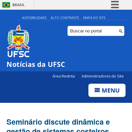
BRASIL
Simplifique!
ACESSIBILIDADE
ALTO CONTRASTE
MAPA DO SITE
Comunica BR
Participe
Acesso à informação
Legislação
Notícias da UFSC
Canais
Área Restrita
Administradores do Site
MENU
Seminário discute dinâmica e
gestão de sistemas costeiros