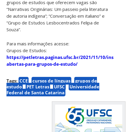
grupos de estudos que oferecem vagas são
“Narrativas Originárias: Um passeio pela literatura
de autoria indígena”; “Conversação em italiano” e
“Grupo de Estudos Lesbocentrados Felipa de
Souza”.
Para mais informações acesse:
Grupos de Estudos:
https://petletras.paginas.ufsc.br/2021/11/10/inscricoes-
abertas-para-grupos-de-estudo/
Tags:
CCE
cursos de línguas
grupos de
estudo
PET Letras
UFSC
Universidade
Federal de Santa Catarina