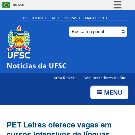
BRASIL
Simplifique!
ACESSIBILIDADE
ALTO CONTRASTE
MAPA DO SITE
Comunica BR
Participe
Acesso à informação
Legislação
Notícias da UFSC
Canais
Área Restrita
Administradores do Site
MENU
PET Letras oferece vagas em
cursos intensivos de línguas