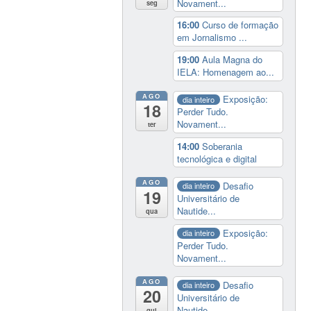
Novament...
seg
16:00
Curso de formação
em Jornalismo ...
19:00
Aula Magna do
IELA: Homenagem ao...
AGO
Exposição:
dia inteiro
18
Perder Tudo.
Novament...
ter
14:00
Soberania
tecnológica e digital
AGO
Desafio
dia inteiro
19
Universitário de
Nautide...
qua
Exposição:
dia inteiro
Perder Tudo.
Novament...
AGO
Desafio
dia inteiro
20
Universitário de
Nautide...
qui