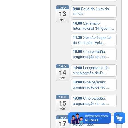
AGO
9:00
Feira do Livro da
13
UFSC
qui
14:00
Seminário
Internacional ‘Ninguém...
14:30
Sessão Especial
do Conselho Esta...
19:00
Cine paredão:
programação de rec...
AGO
14:00
Lançamento da
14
cinebiografia de D...
sex
19:00
Cine paredão:
programação de rec...
AGO
19:00
Cine paredão:
15
programação de rec...
sáb
AGO
Exposição:
dia inteiro
17
Perder Tudo.