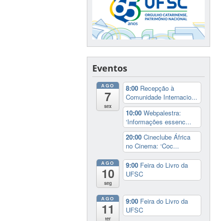
Eventos
AGO
8:00
Recepção à
7
Comunidade Internacio...
sex
10:00
Webpalestra:
‘Informações essenc...
20:00
Cineclube África
no Cinema: ‘Coc...
AGO
9:00
Feira do Livro da
10
UFSC
seg
AGO
9:00
Feira do Livro da
11
UFSC
ter