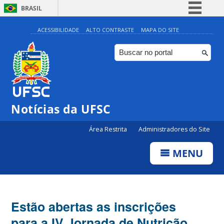
BRASIL
Simplifique!
ACESSIBILIDADE
ALTO CONTRASTE
MAPA DO SITE
Comunica BR
Participe
Acesso à informação
Legislação
Notícias da UFSC
Canais
Área Restrita
Administradores do Site
MENU
Estão abertas as inscrições
para a IV Jornada de Nutrição