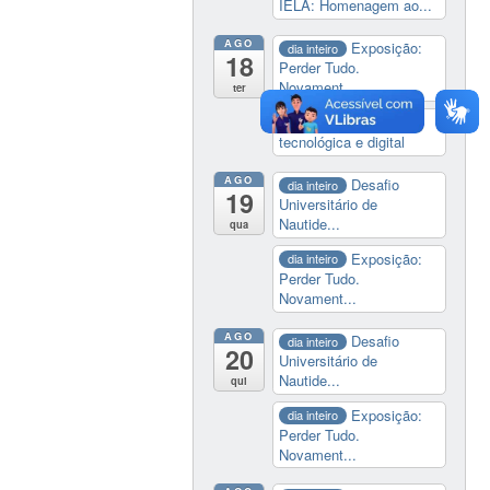
IELA: Homenagem ao...
AGO
Exposição:
dia inteiro
18
Perder Tudo.
Novament...
ter
14:00
Soberania
tecnológica e digital
AGO
Desafio
dia inteiro
19
Universitário de
Nautide...
qua
Exposição:
dia inteiro
Perder Tudo.
Novament...
AGO
Desafio
dia inteiro
20
Universitário de
Nautide...
qui
Exposição:
dia inteiro
Perder Tudo.
Novament...