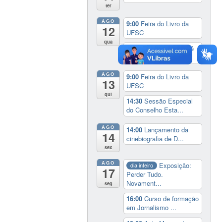
ter
AGO
9:00
Feira do Livro da
12
UFSC
qua
17:00
3º Prêmio Zahidé
Muzart
AGO
9:00
Feira do Livro da
13
UFSC
qui
14:30
Sessão Especial
do Conselho Esta...
AGO
14:00
Lançamento da
14
cinebiografia de D...
sex
AGO
Exposição:
dia inteiro
17
Perder Tudo.
Novament...
seg
16:00
Curso de formação
em Jornalismo ...