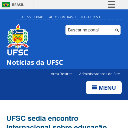
BRASIL
Simplifique!
ACESSIBILIDADE
ALTO CONTRASTE
MAPA DO SITE
Comunica BR
Participe
Acesso à informação
Legislação
Notícias da UFSC
Canais
Área Restrita
Administradores do Site
MENU
UFSC sedia encontro
internacional sobre educação