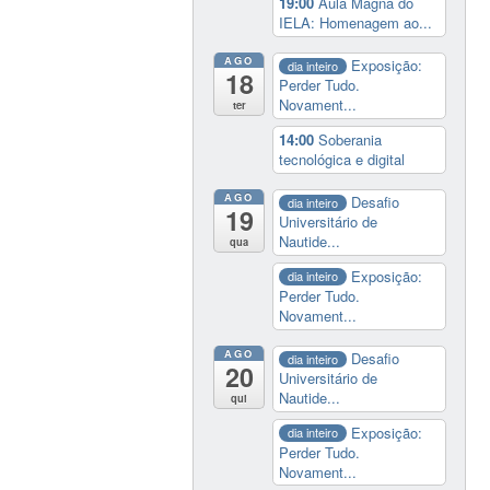
19:00
Aula Magna do
IELA: Homenagem ao...
AGO
Exposição:
dia inteiro
18
Perder Tudo.
Novament...
ter
14:00
Soberania
tecnológica e digital
AGO
Desafio
dia inteiro
19
Universitário de
Nautide...
qua
Exposição:
dia inteiro
Perder Tudo.
Novament...
AGO
Desafio
dia inteiro
20
Universitário de
Nautide...
qui
Exposição:
dia inteiro
Perder Tudo.
Novament...