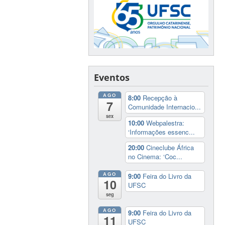
Eventos
AGO
8:00
Recepção à
7
Comunidade Internacio...
sex
10:00
Webpalestra:
‘Informações essenc...
20:00
Cineclube África
no Cinema: ‘Coc...
AGO
9:00
Feira do Livro da
10
UFSC
seg
AGO
9:00
Feira do Livro da
11
UFSC