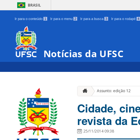
BRASIL
Ir para o conteúdo
1
Ir para o menu
2
Ir para a busca
3
Ir para o rodapé
4
Notícias da UFSC
Assunto: edição 12
Cidade, cin
revista da 
25/11/2014 09:38