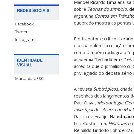
Manoel Ricardo Lima analisa 
sobre
Teorias do símbolo
, d
REDES SOCIAIS
argentina
Contos em Trânsit
quebrado mostra as pontas”.
Facebook
Twitter
E o tradutor e crítico literá
Instagram
e a sua polêmica relação com 
como também radiografa “o jo
academia “fechada em si” es
IDENTIDADE
VISUAL
acredita que o jornalismo cul
privilegiado do debate sério
Marca da UFSC
A revista
Subtrópicos
, criad
resenhas dos lançamentos 
Paul Claval;
Metodologia Cient
Investigações Acerca do Mal I
Garcia de Araújo. Na
edição
Luiz Costa Lima
; Histórias n
Reinaldo Lindolfo Lohn; e
O Cl