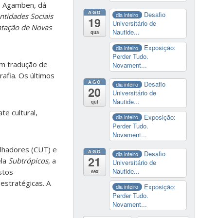
io Agamben, dá
AGO
Desafio
dia inteiro
ntidades Sociais
19
Universitário de
ntação de Novas
Nautide...
qua
Exposição:
dia inteiro
Perder Tudo.
om tradução de
Novament...
afia. Os últimos
AGO
Desafio
dia inteiro
20
Universitário de
Nautide...
qui
te cultural,
Exposição:
dia inteiro
Perder Tudo.
Novament...
alhadores (CUT) e
AGO
Desafio
dia inteiro
21
ela
Subtrópicos
, a
Universitário de
Nautide...
stos
sex
estratégicas. A
Exposição:
dia inteiro
Perder Tudo.
Novament...