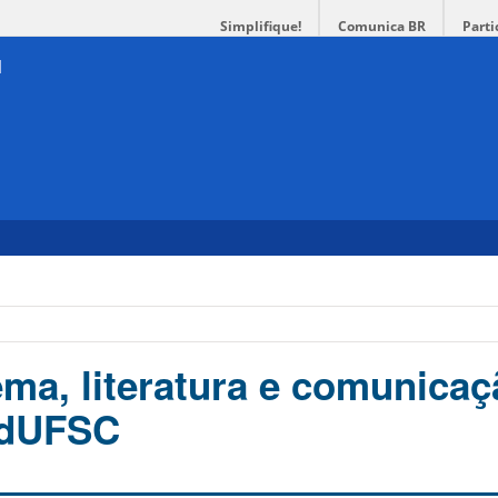
Simplifique!
Comunica BR
Parti
ema, literatura e comunicaç
EdUFSC