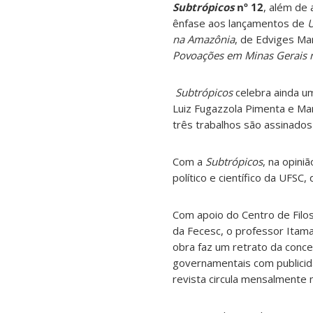
Subtrópicos
nº 12
, além de 
ênfase aos lançamentos de
U
na Amazônia
, de Edviges Mar
Povoações em Minas Gerais n
Subtrópicos
celebra ainda u
Luiz Fugazzola Pimenta e Mar
três trabalhos são assinados
Com a
Subtrópicos
, na opini
político e científico da UFSC,
Com apoio do Centro de Filo
da Fecesc, o professor Itama
obra faz um retrato da conc
governamentais com publicid
revista circula mensalmente 