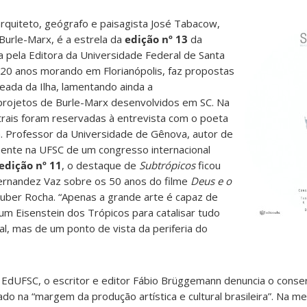
arquiteto, geógrafo e paisagista José Tabacow,
Burle-Marx, é a estrela da
edição nº 13
da
da pela Editora da Universidade Federal de Santa
 20 anos morando em Florianópolis, faz propostas
reada da Ilha, lamentando ainda a
 projetos de Burle-Marx desenvolvidos em SC. Na
ntrais foram reservadas à entrevista com o poeta
sta. Professor da Universidade de Gênova, autor de
mente na UFSC de um congresso internacional
edição nº 11
, o destaque de
Subtrópicos
ficou
Fernandez Vaz sobre os 50 anos do filme
Deus e o
auber Rocha. “Apenas a grande arte é capaz de
m Eisenstein dos Trópicos para catalisar tudo
al, mas de um ponto de vista da periferia do
a EdUFSC, o escritor e editor Fábio Brüggemann denuncia o cons
ado na “margem da produção artística e cultural brasileira”. Na m