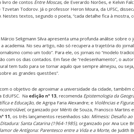
o livro de contos
Entre Moscas
, de Everardo Norões, e Kelvin Fal
e Tzvetan Todorov. Já o professor Heron Moura, da UFSC, dissec
o
. Nestes textos, segundo o poeta, “cada detalhe fica à mostra,
rio Márcio Seligmann Silva apresenta uma profunda análise sobre o j
a academia. No seu artigo, não só recupera a trajetória do jornal
rnalismo como um todo”. Para ele, os jornais no “modelo tradicio
tão com os dias contados. Em fase de “redesenhamento”, o autor 
tural tem tudo para se tornar aquilo que sempre almejou, ou seja,
 sobre as grandes questões”.
a com o objetivo de aproximar a universidade da cidade, também
da EdUFSC. Na
edição nº 13
, recomenda
Epistemologia da Geogra
ífica e Educação
, de Agripa Faria Alexandre; e
Violências e Figura
ncontrolável,
organizado por Mériti de Souza, Francisco Martins 
nº 11
, os três lançamentos resenhados são:
Mímesis: Desafio a
a Ditadura: Santa Catarina (1964-1985),
organizado por Ana Lice B
amor de Antígona: Parentesco entre a Vida e a Morte,
de Judith Bu