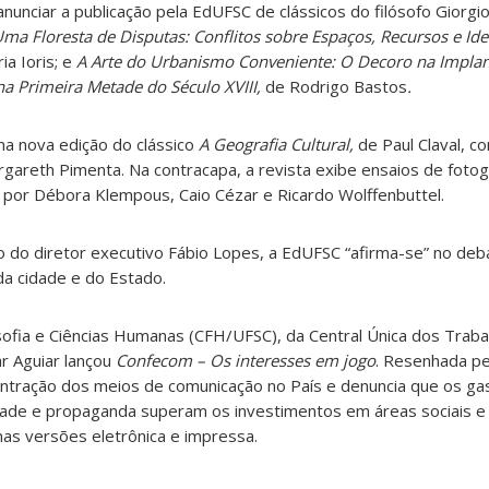
anunciar a publicação pela EdUFSC de clássicos do filósofo Giorg
ma Floresta de Disputas: Conflitos sobre Espaços, Recursos e Ide
ia Ioris; e
A Arte do Urbanismo Conveniente: O Decoro na Impla
a Primeira Metade do Século XVIII,
de Rodrigo Bastos
.
ma nova edição do clássico
A Geografia Cultural,
de Paul Claval, c
gareth Pimenta. Na contracapa, a revista exibe ensaios de fotogr
 por Débora Klempous, Caio Cézar e Ricardo Wolffenbuttel.
ão do diretor executivo Fábio Lopes, a EdUFSC “afirma-se” no deba
 da cidade e do Estado.
sofia e Ciências Humanas (CFH/UFSC), da Central Única dos Trab
r Aguiar lançou
Confecom – Os interesses em jogo
. Resenhada p
entração dos meios de comunicação no País e denuncia que os ga
ade e propaganda superam os investimentos em áreas sociais e 
nas versões eletrônica e impressa.