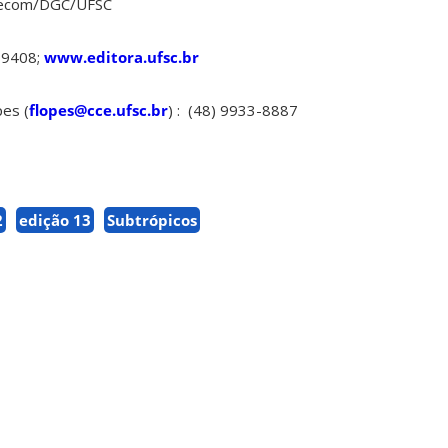
 Agecom/DGC/UFSC
-9408;
www.editora.ufsc.br
pes (
flopes@cce.ufsc.br
) : (48) 9933-8887
2
edição 13
Subtrópicos