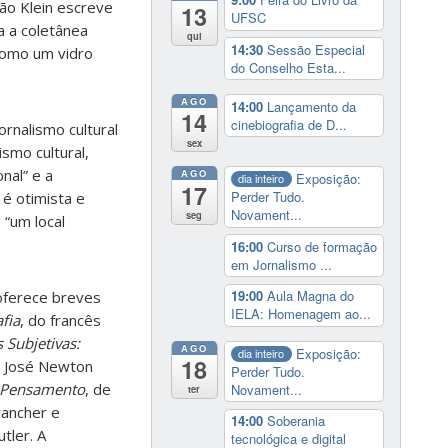
cão Klein escreve
13
UFSC
a a coletânea
qui
14:30
Sessão Especial
 como um vidro
do Conselho Esta...
AGO
14:00
Lançamento da
14
cinebiografia de D...
ornalismo cultural
sex
ismo cultural,
nal” e a
AGO
Exposição:
dia inteiro
17
Perder Tudo.
é otimista e
Novament...
seg
 “um local
16:00
Curso de formação
em Jornalismo ...
19:00
Aula Magna do
 oferece breves
IELA: Homenagem ao...
fia
, do francês
s Subjetivas:
AGO
Exposição:
dia inteiro
18
e José Newton
Perder Tudo.
o Pensamento
, de
Novament...
ter
rancher e
14:00
Soberania
tler. A
tecnológica e digital