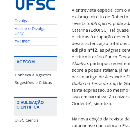
A entrevista especial com o 
ex-braço direito de Roberto 
Divulga
revista
Subtrópicos
, publica
Assine o Divulga
Catarina (EdUFSC). Há quase
UFSC
e críticas à ocupação desenf
TV UFSC
descaracterização total dos
edição nº12
, as páginas ce
e crítico literário Eurico Te
AGECOM
Ablativo
, participou recente
sobre a poesia Italiana. Já na
Conheça a Agecom
para o artigo de Alexandre 
Sugestões e Críticas
Diabo na Terra do Sol
, de Gl
tanta expressão, só mesmo u
isso em narrativa tão univers
DIVULGAÇÃO
Ocidente”, sintetiza.
CIENTÍFICA
Na nova edição da revista d
UFSC Ciência
catarinense que coloca o Est