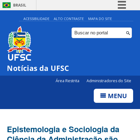
BRASIL
Simplifique!
ACESSIBILIDADE
ALTO CONTRASTE
MAPA DO SITE
Comunica BR
Participe
Acesso à informação
Legislação
Notícias da UFSC
Canais
Área Restrita
Administradores do Site
MENU
Epistemologia e Sociologia da
Ciência da Administração são