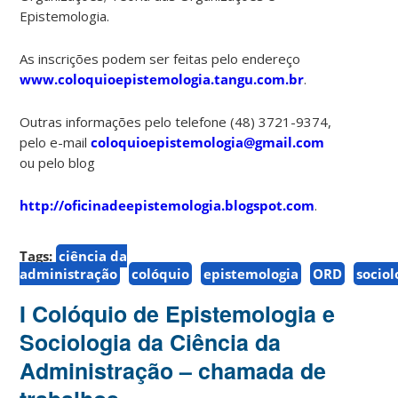
Epistemologia.
As inscrições podem ser feitas pelo endereço
www.coloquioepistemologia.tangu.com.br
.
Outras informações pelo telefone (48) 3721-9374,
pelo e-mail
coloquioepistemologia@gmail.com
ou pelo blog
http://oficinadeepistemologia.blogspot.com
.
Tags:
ciência da
administração
colóquio
epistemologia
ORD
sociol
I Colóquio de Epistemologia e
Sociologia da Ciência da
Administração – chamada de