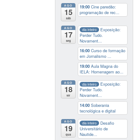
AGO
19:00
Cine paredão:
15
programação de rec...
sáb
AGO
Exposição:
dia inteiro
17
Perder Tudo.
Novament...
seg
16:00
Curso de formação
em Jornalismo ...
19:00
Aula Magna do
IELA: Homenagem ao...
AGO
Exposição:
dia inteiro
18
Perder Tudo.
Novament...
ter
14:00
Soberania
tecnológica e digital
AGO
Desafio
dia inteiro
19
Universitário de
Nautide...
qua