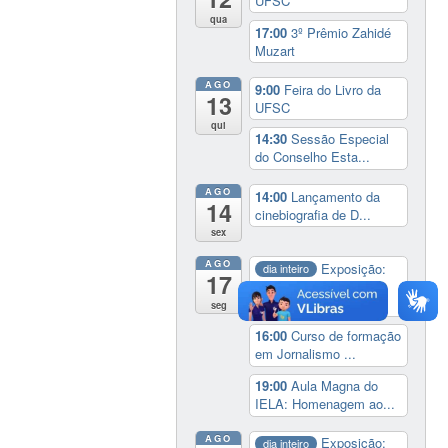
UFSC
qua
17:00
3º Prêmio Zahidé
Muzart
AGO
9:00
Feira do Livro da
13
UFSC
qui
14:30
Sessão Especial
do Conselho Esta...
AGO
14:00
Lançamento da
14
cinebiografia de D...
sex
AGO
Exposição:
dia inteiro
17
Perder Tudo.
Novament...
seg
16:00
Curso de formação
em Jornalismo ...
19:00
Aula Magna do
IELA: Homenagem ao...
AGO
Exposição:
dia inteiro