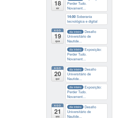
18
Perder Tudo.
Novament...
ter
14:00
Soberania
tecnológica e digital
AGO
Desafio
dia inteiro
19
Universitário de
Nautide...
qua
Exposição:
dia inteiro
Perder Tudo.
Novament...
AGO
Desafio
dia inteiro
20
Universitário de
Nautide...
qui
Exposição:
dia inteiro
Perder Tudo.
Novament...
AGO
Desafio
dia inteiro
21
Universitário de
Nautide...
sex