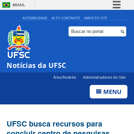
BRASIL
Simplifique!
ACESSIBILIDADE
ALTO CONTRASTE
MAPA DO SITE
Comunica BR
Participe
Acesso à informação
Legislação
Notícias da UFSC
Canais
Área Restrita
Administradores do Site
MENU
UFSC busca recursos para
concluir centro de pesquisas