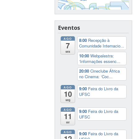
Eventos
AGO
8:00
Recepção à
7
Comunidade Internacio...
sex
10:00
Webpalestra:
‘Informações essenc...
20:00
Cineclube África
no Cinema: ‘Coc...
AGO
9:00
Feira do Livro da
10
UFSC
seg
AGO
9:00
Feira do Livro da
11
UFSC
ter
AGO
9:00
Feira do Livro da
12