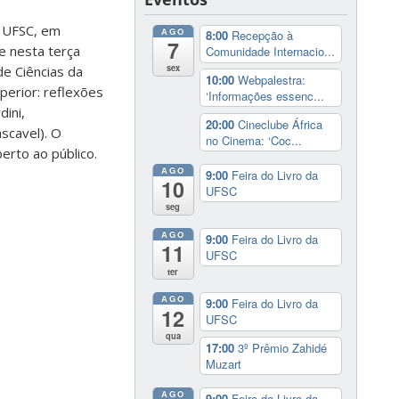
a UFSC, em
AGO
8:00
Recepção à
7
e nesta terça
Comunidade Internacio...
sex
de Ciências da
10:00
Webpalestra:
uperior: reflexões
‘Informações essenc...
dini,
20:00
Cineclube África
scavel). O
no Cinema: ‘Coc...
erto ao público.
AGO
9:00
Feira do Livro da
10
UFSC
seg
AGO
9:00
Feira do Livro da
11
UFSC
ter
AGO
9:00
Feira do Livro da
12
UFSC
qua
17:00
3º Prêmio Zahidé
Muzart
AGO
9:00
Feira do Livro da