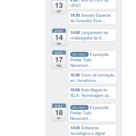
13
UFSC
qui
14:30
Sessão Especial
do Conselho Esta...
AGO
14:00
Lançamento da
14
cinebiografia de D...
sex
AGO
Exposição:
dia inteiro
17
Perder Tudo.
Novament...
seg
16:00
Curso de formação
em Jornalismo ...
19:00
Aula Magna do
IELA: Homenagem ao...
AGO
Exposição:
dia inteiro
18
Perder Tudo.
Novament...
ter
14:00
Soberania
tecnológica e digital