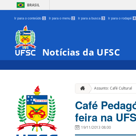
BRASIL
Ir para o conteúdo
1
Ir para o menu
2
Ir para a busca
3
Ir para o rodapé
4
Notícias da UFSC
Assunto: Café Cultural
Café Pedagó
feira na UF
19/11/2013 08:00