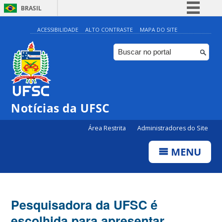
BRASIL
Simplifique!
ACESSIBILIDADE
ALTO CONTRASTE
MAPA DO SITE
Comunica BR
Participe
Acesso à informação
Legislação
Notícias da UFSC
Canais
Área Restrita
Administradores do Site
MENU
Pesquisadora da UFSC é
escolhida para apresentar