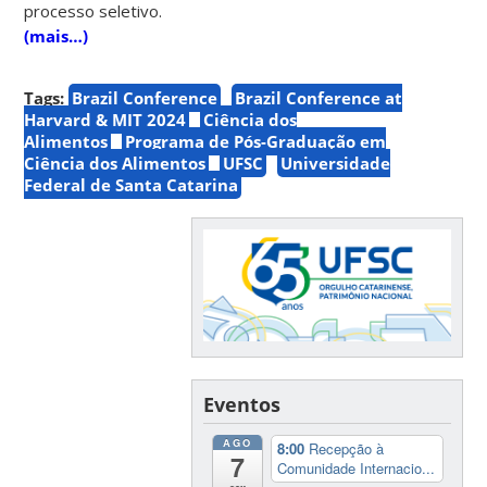
processo seletivo.
(mais…)
Tags:
Brazil Conference
Brazil Conference at
Harvard & MIT 2024
Ciência dos
Alimentos
Programa de Pós-Graduação em
Ciência dos Alimentos
UFSC
Universidade
Federal de Santa Catarina
Eventos
AGO
8:00
Recepção à
7
Comunidade Internacio...