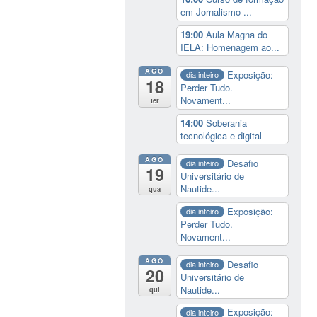
em Jornalismo ...
19:00
Aula Magna do
IELA: Homenagem ao...
AGO
Exposição:
dia inteiro
18
Perder Tudo.
Novament...
ter
14:00
Soberania
tecnológica e digital
AGO
Desafio
dia inteiro
19
Universitário de
Nautide...
qua
Exposição:
dia inteiro
Perder Tudo.
Novament...
AGO
Desafio
dia inteiro
20
Universitário de
Nautide...
qui
Exposição:
dia inteiro