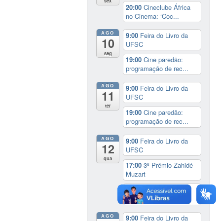
sex
20:00
Cineclube África
no Cinema: ‘Coc...
AGO
9:00
Feira do Livro da
10
UFSC
seg
19:00
Cine paredão:
programação de rec...
AGO
9:00
Feira do Livro da
11
UFSC
ter
19:00
Cine paredão:
programação de rec...
AGO
9:00
Feira do Livro da
12
UFSC
qua
17:00
3º Prêmio Zahidé
Muzart
19:00
Cine paredão:
programação de rec...
AGO
9:00
Feira do Livro da