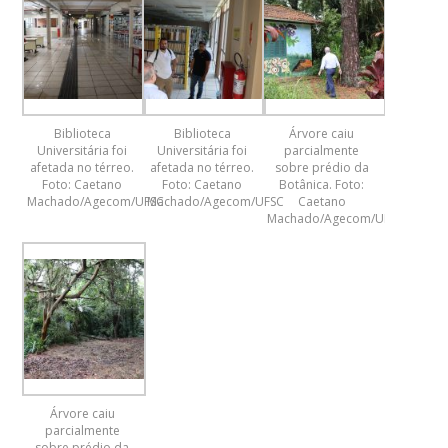
Biblioteca
Biblioteca
Árvore caiu
Universitária foi
Universitária foi
parcialmente
afetada no térreo.
afetada no térreo.
sobre prédio da
Foto: Caetano
Foto: Caetano
Botânica. Foto:
Machado/Agecom/UFSC
Machado/Agecom/UFSC
Caetano
Machado/Agecom/UFSC
Árvore caiu
parcialmente
sobre prédio da