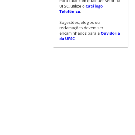
Para falar com qualquer setor da
UFSC, utilize o
Catálogo
Telefônico
.
Sugestões, elogios ou
reclamações devem ser
encaminhados para a
Ouvidoria
da UFSC
.