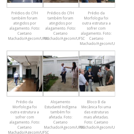
Prédios do CFH
Prédios do CFH
Prédio da
também foram
também foram
Morfologia foi
atingidos por
atingidos por
outra estrutura a
alagamento. Foto:
alagamento. Foto:
sofrer com
Caetano
Caetano
alagamento. Foto:
Machado/Agecom/UFSC
Machado/Agecom/UFSC
Caetano
Machado/Agecom/UFSC
Prédio da
Alojamento
Bloco B da
Morfologia foi
Estudantil Indígena
Mecânica foi uma
outra estrutura a
também foi
das estruturas
sofrer com
afetada. Foto:
mais afetadas.
alagamento. Foto:
Caetano
Foto: Caetano
Caetano
Machado/Agecom/UFSC
Machado/Agecom/UFSC
Machado/Agecom/UFSC