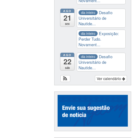
Novament...
AGO
Desafio
dia inteiro
21
Universitário de
Nautide...
sex
Exposição:
dia inteiro
Perder Tudo.
Novament...
AGO
Desafio
dia inteiro
22
Universitário de
Nautide...
sáb
Ver calendário