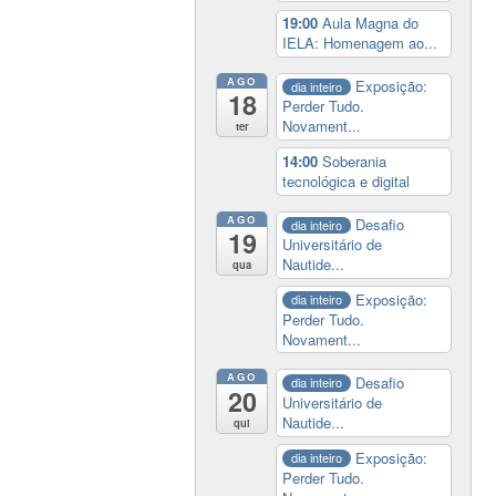
19:00
Aula Magna do
IELA: Homenagem ao...
AGO
Exposição:
dia inteiro
18
Perder Tudo.
Novament...
ter
14:00
Soberania
tecnológica e digital
AGO
Desafio
dia inteiro
19
Universitário de
Nautide...
qua
Exposição:
dia inteiro
Perder Tudo.
Novament...
AGO
Desafio
dia inteiro
20
Universitário de
Nautide...
qui
Exposição:
dia inteiro
Perder Tudo.