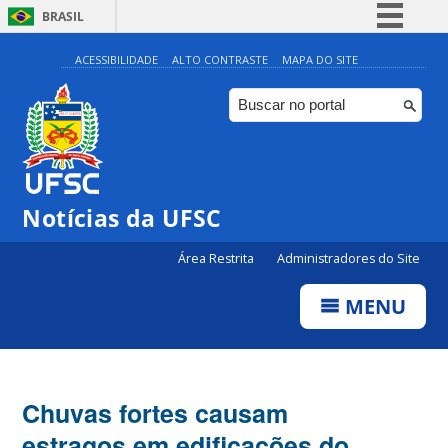
BRASIL
Simplifique!
ACESSIBILIDADE
ALTO CONTRASTE
MAPA DO SITE
Comunica BR
Participe
Acesso à informação
Legislação
Notícias da UFSC
Canais
Área Restrita
Administradores do Site
MENU
Chuvas fortes causam
estragos em edificações do