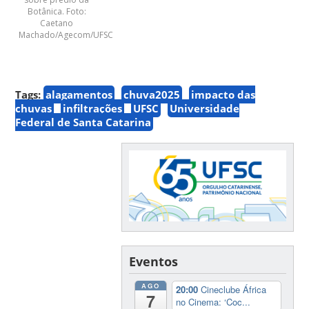
Botânica. Foto:
Caetano
Machado/Agecom/UFSC
Tags:
alagamentos
chuva2025
impacto das
chuvas
infiltrações
UFSC
Universidade
Federal de Santa Catarina
Eventos
AGO
20:00
Cineclube África
7
no Cinema: ‘Coc...