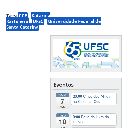
Tags:
CCE
Katarina
Kartonera
UFSC
Universidade Federal de
Santa Catarina
Eventos
AGO
20:00
Cineclube África
7
no Cinema: ‘Coc...
sex
AGO
9:00
Feira do Livro da
10
UFSC
seg