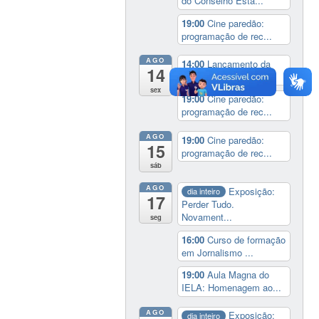
do Conselho Esta...
19:00
Cine paredão:
programação de rec...
AGO
14:00
Lançamento da
14
cinebiografia de D...
sex
19:00
Cine paredão:
programação de rec...
AGO
19:00
Cine paredão:
15
programação de rec...
sáb
AGO
Exposição:
dia inteiro
17
Perder Tudo.
Novament...
seg
16:00
Curso de formação
em Jornalismo ...
19:00
Aula Magna do
IELA: Homenagem ao...
AGO
Exposição:
dia inteiro