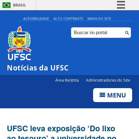
BRASIL
Simplifique!
ACESSIBILIDADE
ALTO CONTRASTE
MAPA DO SITE
Comunica BR
Participe
Acesso à informação
Legislação
Notícias da UFSC
Canais
Área Restrita
Administradores do Site
MENU
UFSC leva exposição ‘Do lixo
ao tesouro’ a universidade no