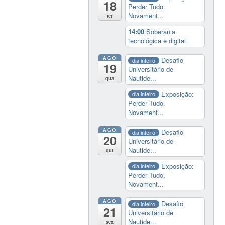
18
Perder Tudo.
Novament...
ter
14:00
Soberania
tecnológica e digital
AGO
Desafio
dia inteiro
19
Universitário de
Nautide...
qua
Exposição:
dia inteiro
Perder Tudo.
Novament...
AGO
Desafio
dia inteiro
20
Universitário de
Nautide...
qui
Exposição:
dia inteiro
Perder Tudo.
Novament...
AGO
Desafio
dia inteiro
21
Universitário de
Nautide...
sex