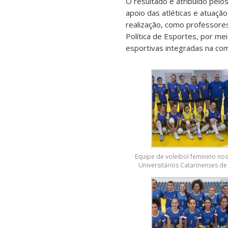
O resultado é atribuído pel
apoio das atléticas e atuaçã
realização, como professore
Política de Esportes, por me
esportivas integradas na com
Equipe de voleibol feminino nos
Universitários Catarinenses de