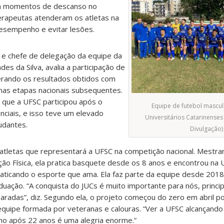
em momentos de descanso no
terapeutas atenderam os atletas na
desempenho e evitar lesões.
 e chefe de delegação da equipe da
des da Silva, avalia a participação de
derando os resultados obtidos com
 nas etapas nacionais subsequentes.
 que a UFSC participou após o
Equipe de futebol mascul
nciais, e isso teve um elevado
Universitários Catarinenses
udantes.
Divulgação)
tletas que representará a UFSC na competição nacional. Mestr
o Física, ela pratica basquete desde os 8 anos e encontrou na 
raticando o esporte que ama. Ela faz parte da equipe desde 201
uação. “A conquista do JUCs é muito importante para nós, princ
aradas”, diz. Segundo ela, o projeto começou do zero em abril p
quipe formada por veteranas e calouras. “Ver a UFSC alcançando 
no após 22 anos é uma alegria enorme.”