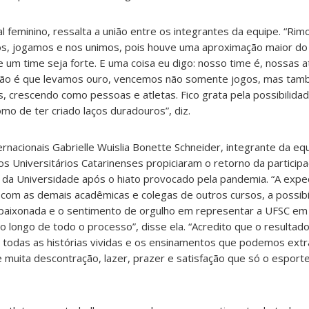
al feminino, ressalta a união entre os integrantes da equipe. “Ri
s, jogamos e nos unimos, pois houve uma aproximação maior do 
e um time seja forte. E uma coisa eu digo: nosso time é, nossas a
ção é que levamos ouro, vencemos não somente jogos, mas tam
 crescendo como pessoas e atletas. Fico grata pela possibilidad
mo de ter criado laços duradouros”, diz.
rnacionais Gabrielle Wuislia Bonette Schneider, integrante da equ
os Universitários Catarinenses propiciaram o retorno da particip
 da Universidade após o hiato provocado pela pandemia. “A expec
 com as demais acadêmicas e colegas de outros cursos, a possibi
apaixonada e o sentimento de orgulho em representar a UFSC em
 longo de todo o processo”, disse ela. “Acredito que o resultado
m todas as histórias vividas e os ensinamentos que podemos extr
muita descontração, lazer, prazer e satisfação que só o esport