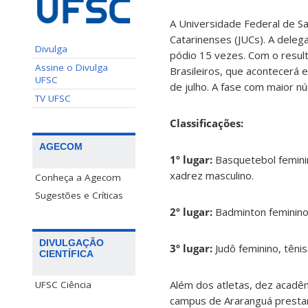
A Universidade Federal de Sa
Catarinenses (JUCs). A deleg
Divulga
pódio 15 vezes. Com o resulta
Assine o Divulga
Brasileiros, que acontecerá
UFSC
de julho. A fase com maior n
TV UFSC
Classificações:
AGECOM
1º lugar:
Basquetebol feminin
xadrez masculino.
Conheça a Agecom
Sugestões e Críticas
2º lugar:
Badminton feminino, 
DIVULGAÇÃO
3º lugar:
Judô feminino, têni
CIENTÍFICA
Além dos atletas, dez acadêm
UFSC Ciência
campus de Araranguá prestar