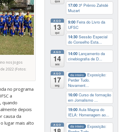
qua
17:00
3º Prêmio Zahidé
Muzart
AGO
9:00
Feira do Livro da
13
UFSC
qui
14:30
Sessão Especial
do Conselho Esta...
AGO
14:00
Lançamento da
14
cinebiografia de D...
ino nos Jogos
sex
 de 2022 (Fotos:
AGO
Exposição:
dia inteiro
17
Perder Tudo.
Novament...
seg
anda no programa
16:00
Curso de formação
UFSC a
em Jornalismo ...
8, quando
ipalmente depois
19:00
Aula Magna do
IELA: Homenagem ao...
or causa da
o lugar mais alto
AGO
Exposição:
dia inteiro
18
Perder Tudo.