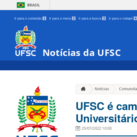
BRASIL
Ir para o conteúdo
1
Ir para o menu
2
Ir para a busca
3
Ir para o rodapé
4
Notícias da UFSC
Notícias
Comunida
UFSC é camp
Universitár
25/07/2022 10:00