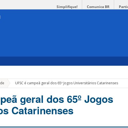
Simplifique!
Comunica BR
Parti
»
de
UFSC é campeã geral dos 65º Jogos Universitários Catarinenses
eã geral dos 65º Jogos
ios Catarinenses