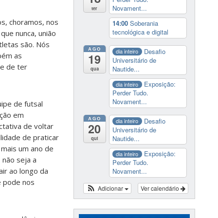
Novament...
ter
mos, choramos, nos
14:00
Soberania
tecnológica e digital
que nunca, união
tletas são. Nós
AGO
Desafio
dia inteiro
bém as
19
Universitário de
e de ter
Nautide...
qua
Exposição:
dia inteiro
Perder Tudo.
Novament...
ipe de futsal
ação em
AGO
Desafio
dia inteiro
20
tativa de voltar
Universitário de
lidade de praticar
Nautide...
qui
 mais um ano de
Exposição:
dia inteiro
 não seja a
Perder Tudo.
air ao longo da
Novament...
e pode nos
Adicionar
Ver calendário