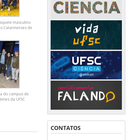
squete masculino
os Catarinenses de
2
pia do campus de
times da UFSC
CONTATOS