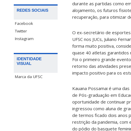
durante as partidas como 
alojamento, os futuros fisio
REDES SOCIAIS
recuperação, para otimizar 
Facebook
Twitter
O ex-secretário de esportes
Instagram
UFSC nos JUCs, Juliano Fernan
forma muito positiva, consi
quase 40 atletas garantidos
Foi o primeiro grande evento
IDENTIDADE
VISUAL
retorno das atividades prese
impacto positivo para os est
Marca da UFSC
Kauana Possamai é uma das a
de Pós-graduação em Educaçã
oportunidade de continuar p
ingressou como aluna de grad
de termos ficado dois anos p
restrição da pandemia, com e
do pódio do basquete femini