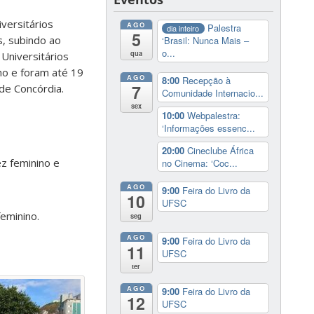
versitários
AGO
Palestra
dia inteiro
5
s, subindo ao
‘Brasil: Nunca Mais –
o...
qua
 Universitários
ho e foram até 19
AGO
8:00
Recepção à
7
 de Concórdia.
Comunidade Internacio...
sex
10:00
Webpalestra:
‘Informações essenc...
20:00
Cineclube África
ez feminino e
no Cinema: ‘Coc...
AGO
9:00
Feira do Livro da
10
UFSC
feminino.
seg
AGO
9:00
Feira do Livro da
11
UFSC
ter
AGO
9:00
Feira do Livro da
12
UFSC