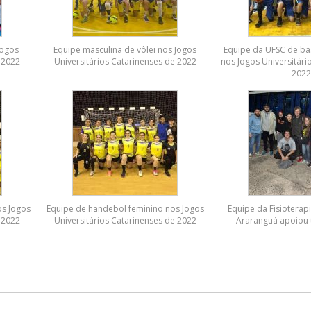
Jogos
Equipe masculina de vôlei nos Jogos
Equipe da UFSC de ba
 2022
Universitários Catarinenses de 2022
nos Jogos Universitári
202
os Jogos
Equipe de handebol feminino nos Jogos
Equipe da Fisiotera
 2022
Universitários Catarinenses de 2022
Araranguá apoiou 