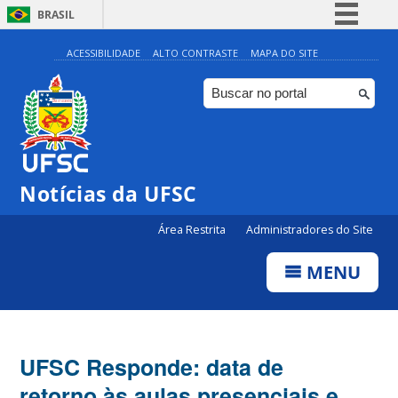
BRASIL
Simplifique!
ACESSIBILIDADE
ALTO CONTRASTE
MAPA DO SITE
Comunica BR
Participe
Acesso à informação
Legislação
Notícias da UFSC
Canais
Área Restrita
Administradores do Site
MENU
UFSC Responde: data de
retorno às aulas presenciais e