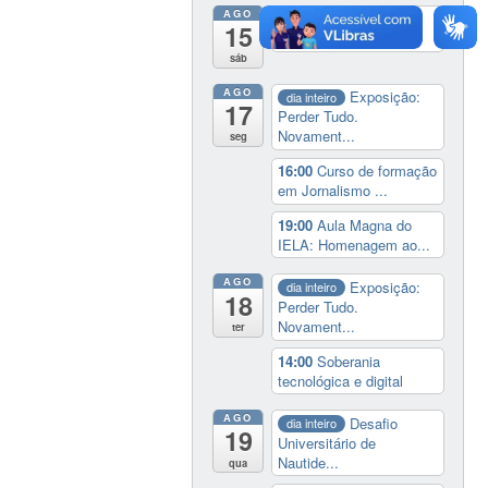
AGO
19:00
Cine paredão:
15
programação de rec...
sáb
AGO
Exposição:
dia inteiro
17
Perder Tudo.
Novament...
seg
16:00
Curso de formação
em Jornalismo ...
19:00
Aula Magna do
IELA: Homenagem ao...
AGO
Exposição:
dia inteiro
18
Perder Tudo.
Novament...
ter
14:00
Soberania
tecnológica e digital
AGO
Desafio
dia inteiro
19
Universitário de
Nautide...
qua