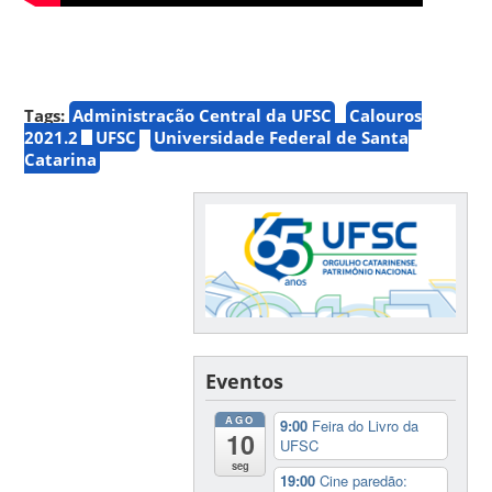
Tags:
Administração Central da UFSC
Calouros
2021.2
UFSC
Universidade Federal de Santa
Catarina
Eventos
AGO
9:00
Feira do Livro da
10
UFSC
seg
19:00
Cine paredão: