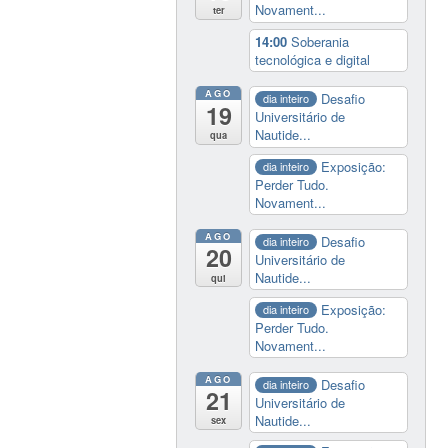
Novament...
ter
14:00
Soberania
tecnológica e digital
AGO
Desafio
dia inteiro
19
Universitário de
Nautide...
qua
Exposição:
dia inteiro
Perder Tudo.
Novament...
AGO
Desafio
dia inteiro
20
Universitário de
Nautide...
qui
Exposição:
dia inteiro
Perder Tudo.
Novament...
AGO
Desafio
dia inteiro
21
Universitário de
Nautide...
sex