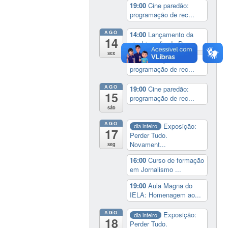
19:00
Cine paredão:
programação de rec...
AGO
14:00
Lançamento da
14
cinebiografia de D...
sex
19:00
Cine paredão:
programação de rec...
AGO
19:00
Cine paredão:
15
programação de rec...
sáb
AGO
Exposição:
dia inteiro
17
Perder Tudo.
Novament...
seg
16:00
Curso de formação
em Jornalismo ...
19:00
Aula Magna do
IELA: Homenagem ao...
AGO
Exposição:
dia inteiro
18
Perder Tudo.