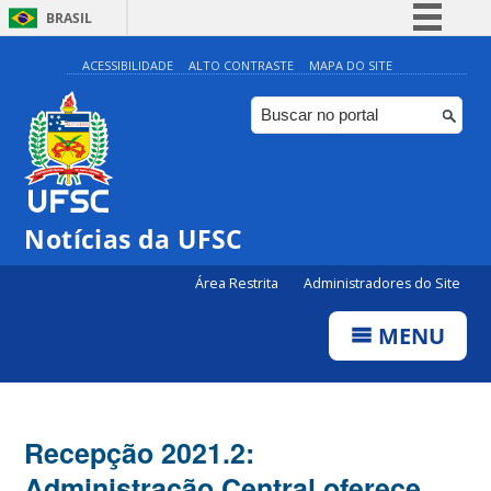
BRASIL
Simplifique!
ACESSIBILIDADE
ALTO CONTRASTE
MAPA DO SITE
Comunica BR
Participe
Acesso à informação
Legislação
Notícias da UFSC
Canais
Área Restrita
Administradores do Site
MENU
Recepção 2021.2:
Administração Central oferece