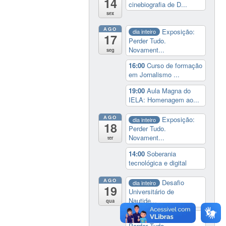
14
cinebiografia de D...
sex
AGO
Exposição:
dia inteiro
17
Perder Tudo.
Novament...
seg
16:00
Curso de formação
em Jornalismo ...
19:00
Aula Magna do
IELA: Homenagem ao...
AGO
Exposição:
dia inteiro
18
Perder Tudo.
Novament...
ter
14:00
Soberania
tecnológica e digital
AGO
Desafio
dia inteiro
19
Universitário de
Nautide...
qua
Exposição:
dia inteiro
Perder Tudo.