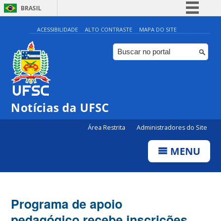
BRASIL
Simplifique!
ACESSIBILIDADE
ALTO CONTRASTE
MAPA DO SITE
Comunica BR
Participe
Acesso à informação
Legislação
Notícias da UFSC
Canais
Área Restrita
Administradores do Site
MENU
Programa de apoio
pedagógico recebe inscrições