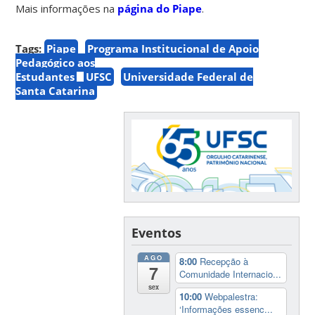
Mais informações na
página do Piape
.
Tags:
Piape
Programa Institucional de Apoio
Pedagógico aos
Estudantes
UFSC
Universidade Federal de
Santa Catarina
Eventos
AGO
8:00
Recepção à
7
Comunidade Internacio...
sex
10:00
Webpalestra:
‘Informações essenc...