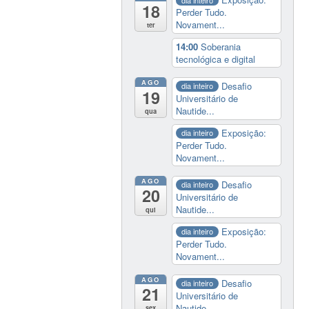
18
Perder Tudo.
Novament...
ter
14:00
Soberania
tecnológica e digital
AGO
Desafio
dia inteiro
19
Universitário de
Nautide...
qua
Exposição:
dia inteiro
Perder Tudo.
Novament...
AGO
Desafio
dia inteiro
20
Universitário de
Nautide...
qui
Exposição:
dia inteiro
Perder Tudo.
Novament...
AGO
Desafio
dia inteiro
21
Universitário de
Nautide...
sex