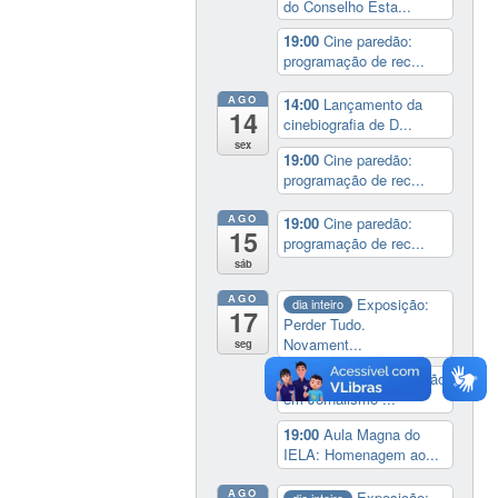
do Conselho Esta...
19:00
Cine paredão:
programação de rec...
AGO
14:00
Lançamento da
14
cinebiografia de D...
sex
19:00
Cine paredão:
programação de rec...
AGO
19:00
Cine paredão:
15
programação de rec...
sáb
AGO
Exposição:
dia inteiro
17
Perder Tudo.
Novament...
seg
16:00
Curso de formação
em Jornalismo ...
19:00
Aula Magna do
IELA: Homenagem ao...
AGO
Exposição:
dia inteiro