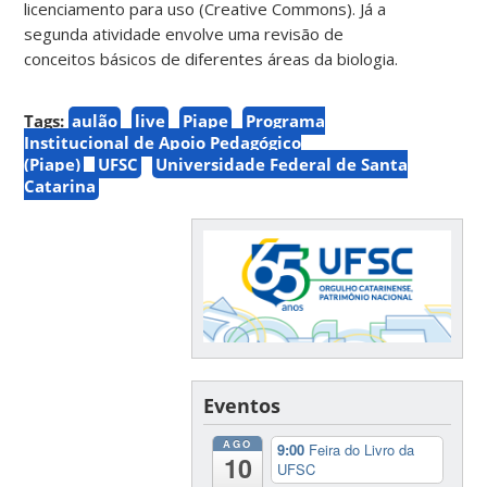
licenciamento para uso (Creative Commons). Já a
segunda atividade envolve uma revisão de
conceitos básicos de diferentes áreas da biologia.
Tags:
aulão
live
Piape
Programa
Institucional de Apoio Pedagógico
(Piape)
UFSC
Universidade Federal de Santa
Catarina
Eventos
AGO
9:00
Feira do Livro da
10
UFSC