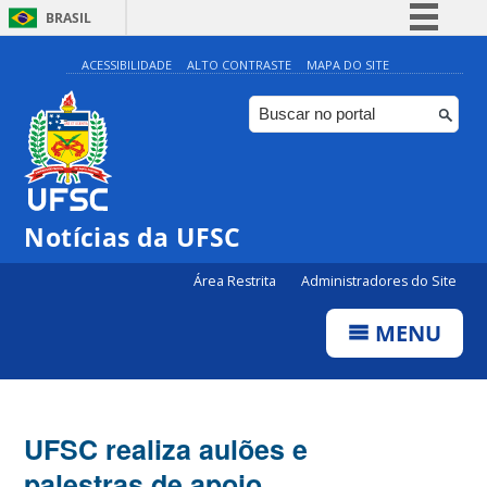
BRASIL
Simplifique!
ACESSIBILIDADE
ALTO CONTRASTE
MAPA DO SITE
Comunica BR
Participe
Acesso à informação
Legislação
Notícias da UFSC
Canais
Área Restrita
Administradores do Site
MENU
UFSC realiza aulões e
palestras de apoio